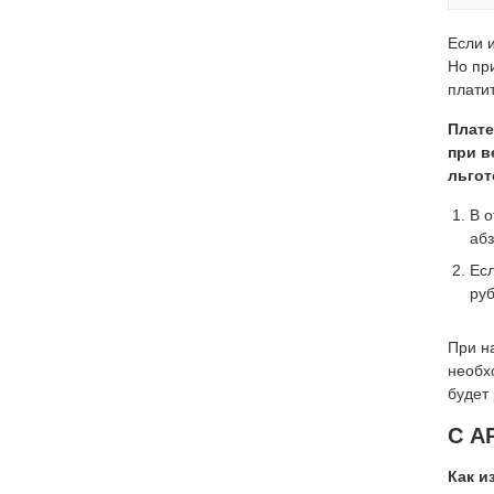
Если 
Но пр
платит
Плате
при в
льгот
В о
абз
Ес
руб
При н
необх
будет
С А
Как и