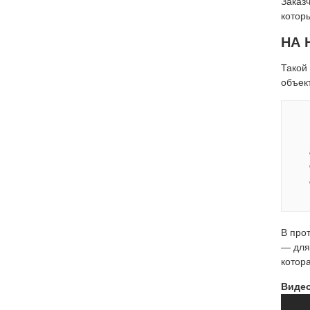
Заказ
которы
НА 
Такой 
объек
В про
— для
котора
Видео