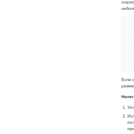
плати
небол
Если 
разме
Нелег
Уп
Ис
пол
при