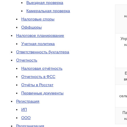
Выездная проверка
Камеральная проверка
н
Налоговые споры
Оффшоры
Налоговое планирование
Уп
Учетная политика
н
Ответственность бухгалтера
Отчетность
Налоговая отчётность
Е
Отчетность в ФСС
в
Отчёты в Росстат
Первичные документы
сел
Регистрация
ИП
Па
ООО
н
Реорганизация