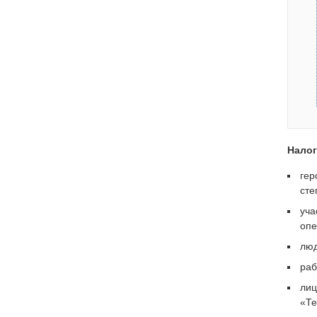
Налог
гер
сте
уча
опе
люд
раб
лиц
«Те