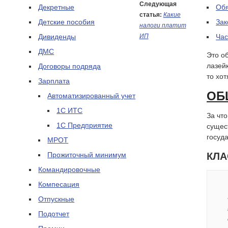
Следующая
Декретные
Обя
статья:
Какие
Детские пособия
Зак
налоги платит
Дивиденды
ИП
Час
ДМС
Это о
лазейк
Договоры подряда
то хот
Зарплата
ОБ
Автоматизированный учет
1С ИТС
За чт
1С Предприятие
сущес
госуд
МРОТ
Прожиточный минимум
КЛА
Командировочные
Компесация
Отпускные
Подотчет