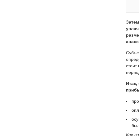
Затем
уплач
разме
аванс
Субъе
опред
стоит
перио
Итак,
приб
про
опл
осу
был
Как в