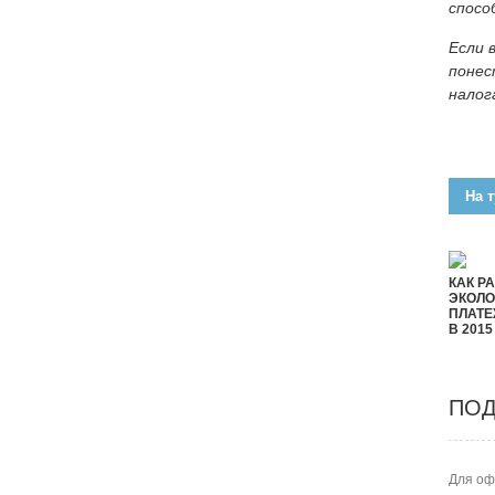
спосо
Если 
понес
налог
На т
КАК Р
ЭКОЛО
ПЛАТЕ
В 2015
ПОД
Для оф