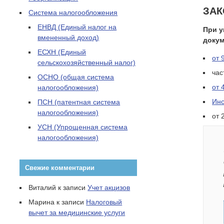
ЗАК
Система налогообложения
ЕНВД (Единый налог на
При у
вмененный доход)
докум
ЕСХН (Единый
от 
сельскохозяйственный налог)
час
ОСНО (общая система
от 
налогообложения)
Инс
ПСН (патентная система
налогообложения)
от 
УСН (Упрощенная система
налогообложения)
Свежие комментарии
Виталий к записи
Учет акцизов
Марина к записи
Налоговый
вычет за медицинские услуги