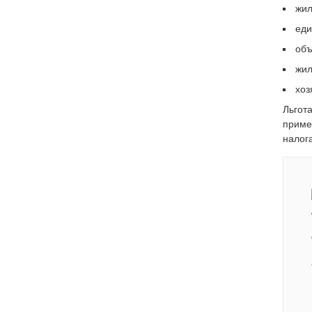
жил
еди
объ
жил
хоз
Льгот
приме
налог