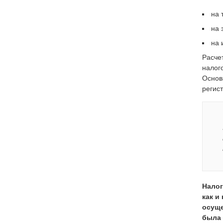
на 
на 
на 
Расче
налог
Основ
регис
Налог
как и
осуще
была 