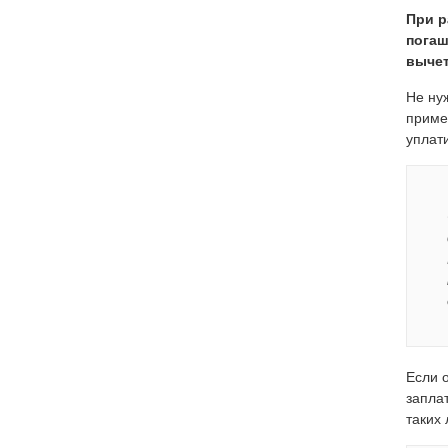
При р
погаш
вычет
Не ну
пример
уплат
Если 
запла
таких 