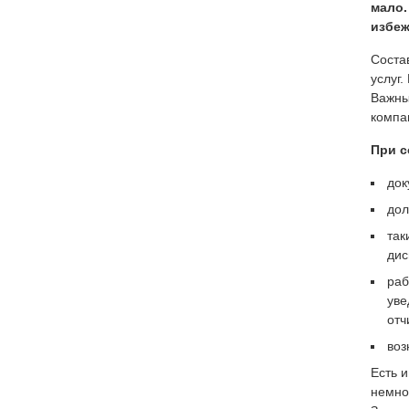
мало.
избеж
Соста
услуг.
Важны
компа
При с
док
дол
так
дис
раб
уве
отч
воз
Есть 
немно