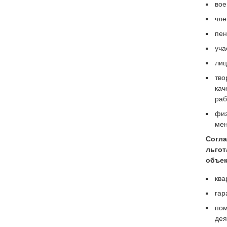
вое
чле
пен
уча
лиц
тво
кач
раб
физ
мен
Согла
льгот
объек
ква
гар
пом
дея