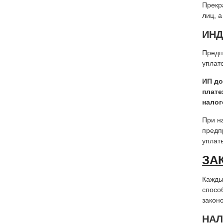
Прекр
лиц, 
ИНД
Предп
уплат
ИП до
плате
налог
При н
предп
уплат
ЗА
Кажды
спосо
закон
НАЛ