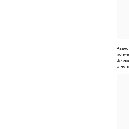
Аванс
получе
фирма
отчет