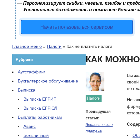
—
Персонализирует скидки, чаевые, кэшбэк и пре
—
Увеличивает доходимость и помогает больше 
Начать пользоваться сервисом
Главное меню
»
Налоги
»
Как не платить налоги
КАК МОЖНО
Рубрики
Аутстаффинг
Вы же
Бухгалтерское обслуживание
своей
не пла
Выписка
Налоги
Выписка ЕГРИП
Незав
фирму
Выписка ЕГРЮЛ
Предыдущая
котор
Выплаты работникам
статья:
Соде
Экологические
Аванс
платежи
Больничный
Об