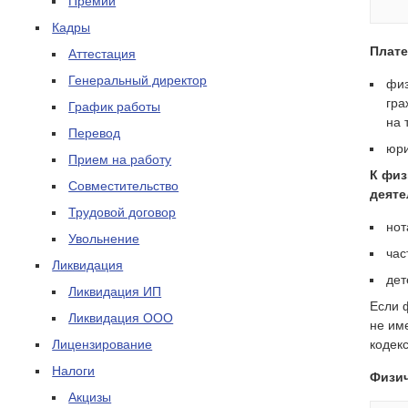
Премии
Кадры
Плате
Аттестация
Генеральный директор
физ
гра
График работы
на 
Перевод
юри
Прием на работу
К физ
Совместительство
деяте
Трудовой договор
нот
Увольнение
час
Ликвидация
дет
Ликвидация ИП
Если ф
Ликвидация ООО
не им
Лицензирование
кодек
Налоги
Физич
Акцизы