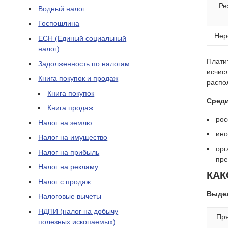
Ре
Водный налог
Госпошлина
Нер
ЕСН (Единый социальный
налог)
Платит
Задолженность по налогам
исчис
Книга покупок и продаж
распо
Книга покупок
Среди
Книга продаж
рос
Налог на землю
ино
Налог на имущество
орг
Налог на прибыль
пре
Налог на рекламу
КАК
Налог с продаж
Выдел
Налоговые вычеты
НДПИ (налог на добычу
Пря
полезных ископаемых)