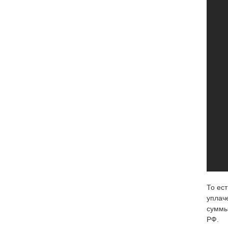
То ес
уплач
суммы
РФ.