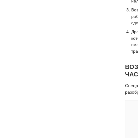
нал
Во
ра
сде
Дро
кот
вм
тр
ВОЗ
ЧАС
Спецр
разоб