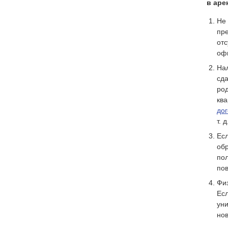
в аре
Не 
пре
отс
офи
Нал
сда
род
ква
до
т. д
Ес
обр
пол
пов
Фи
Есл
уни
нов