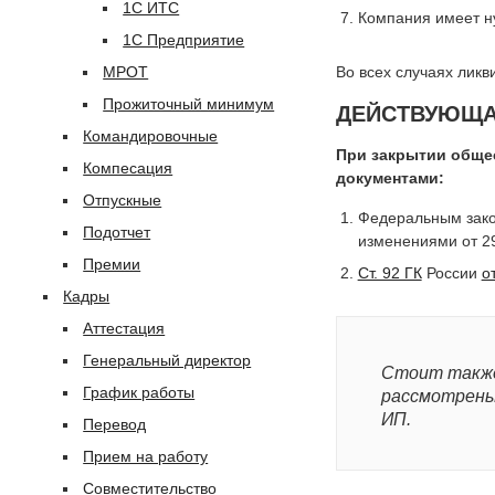
1С ИТС
Компания имеет н
1С Предприятие
МРОТ
Во всех случаях лик
Прожиточный минимум
ДЕЙСТВУЮЩА
Командировочные
При закрытии обще
Компесация
документами:
Отпускные
Федеральным зако
Подотчет
изменениями от 29
Премии
Ст. 92 ГК
России
о
Кадры
Аттестация
Генеральный директор
Стоит также
График работы
рассмотрены
ИП.
Перевод
Прием на работу
Совместительство