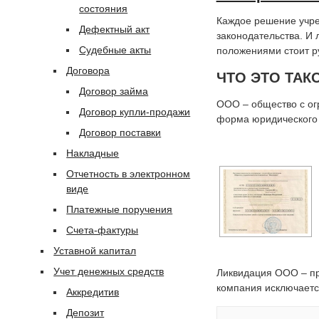
состояния
Каждое решение учре
Дефектный акт
законодательства. И 
Судебные акты
положениями стоит р
Договора
ЧТО ЭТО ТАК
Договор займа
ООО – общество с ог
Договор купли-продажи
форма юридического 
Договор поставки
Накладные
Отчетность в электронном
виде
Платежные поручения
Счета-фактуры
Уставной капитал
Учет денежных средств
Ликвидация ООО – пр
компания исключаетс
Аккредитив
Депозит