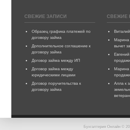
СВЕЖИЕ ЗАПИСИ
СВЕЖИЕ 
Образец графика платежей по
Витали
договору займа
Марина
Дополнительное соглашение к
вычет з
договору займа
Евгений
Договор займа между ИП
продажи
Договор займа между
Марина
юридическими лицами
продаж
Договор поручительства к
Алла
к 
договору займа
земельн
ветеран
Бухгалтерия Онлайн © 20