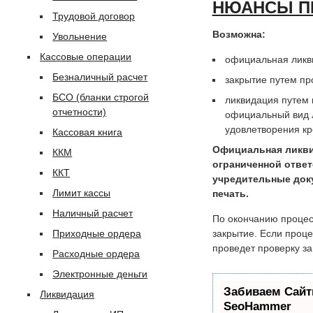
НЮАНСЫ П
Трудовой договор
Возможна:
Увольнение
Кассовые операции
официальная ликв
Безналичный расчет
закрытие путем пр
БСО (бланки строгой
ликвидация путем 
отчетности)
официальный вид л
удовлетворения кр
Кассовая книга
Официальная ликви
ККМ
ограниченной ответ
ККТ
учредительные доку
Лимит кассы
печать.
Наличный расчет
По окончанию процесс
Приходные ордера
закрытие. Если проце
проведет проверку за
Расходные ордера
Электронные деньги
Забиваем Сайт
Ликвидация
SeoHammer