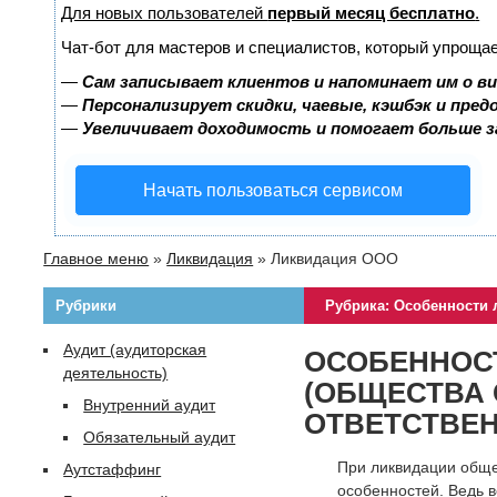
Для новых пользователей
первый месяц бесплатно
.
Чат-бот для мастеров и специалистов, который упрощае
—
Сам записывает клиентов и напоминает им о в
—
Персонализирует скидки, чаевые, кэшбэк и пре
—
Увеличивает доходимость и помогает больше 
Начать пользоваться сервисом
Главное меню
»
Ликвидация
»
Ликвидация ООО
Рубрики
Рубрика: Особенности 
Аудит (аудиторская
ОСОБЕННОС
деятельность)
(ОБЩЕСТВА 
Внутренний аудит
ОТВЕТСТВЕ
Обязательный аудит
При ликвидации общес
Аутстаффинг
особенностей. Ведь в