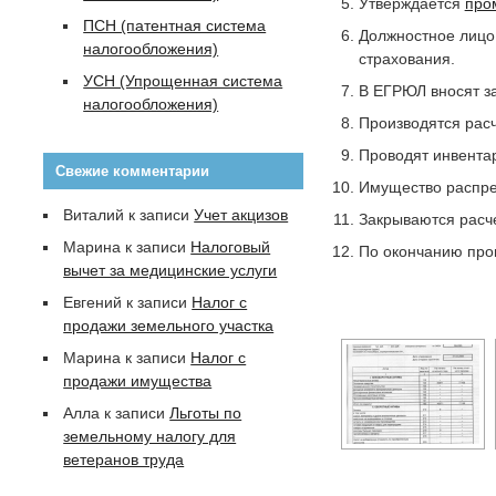
Утверждается
про
ПСН (патентная система
Должностное лицо
налогообложения)
страхования.
УСН (Упрощенная система
В ЕГРЮЛ вносят з
налогообложения)
Производятся расч
Проводят инвента
Свежие комментарии
Имущество распре
Виталий
к записи
Учет акцизов
Закрываются расч
Марина
к записи
Налоговый
По окончанию проц
вычет за медицинские услуги
Евгений
к записи
Налог с
продажи земельного участка
Марина
к записи
Налог с
продажи имущества
Алла
к записи
Льготы по
земельному налогу для
ветеранов труда