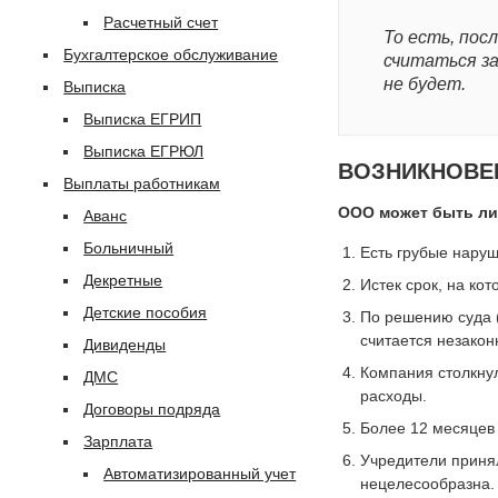
Расчетный счет
То есть, пос
Бухгалтерское обслуживание
считаться з
не будет.
Выписка
Выписка ЕГРИП
Выписка ЕГРЮЛ
ВОЗНИКНОВЕ
Выплаты работникам
ООО может быть ли
Аванс
Больничный
Есть грубые наруш
Декретные
Истек срок, на ко
Детские пособия
По решению суда (
считается незакон
Дивиденды
Компания столкну
ДМС
расходы.
Договоры подряда
Более 12 месяцев 
Зарплата
Учредители принял
Автоматизированный учет
нецелесообразна.