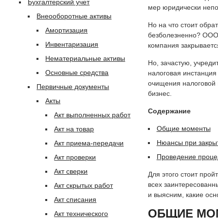
Бухгалтерский учет
мер юридически неп
Внеооборотные активы
Но на что стоит обра
Амортизация
безболезненно? ООО 
Инвентаризация
компания закрывается
Нематериальные активы
Но, зачастую, учред
Основные средства
налоговая инстанция 
очищения налоговой ис
Первичные документы
бизнес.
Акты
Содержание
Акт выполненных работ
Общие моменты
Акт на товар
Нюансы при закр
Акт приема-передачи
Проведение проце
Акт проверки
Акт сверки
Для этого стоит прой
всех заинтересованн
Акт скрытых работ
и выясним, какие ос
Акт списания
ОБЩИЕ МО
Акт технического