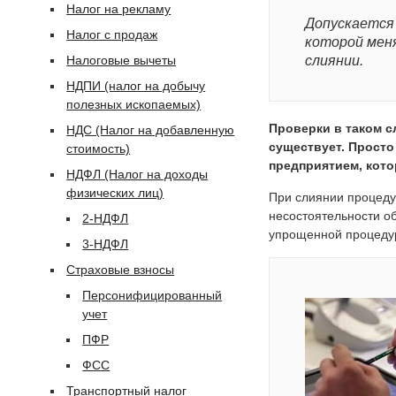
Налог на рекламу
Допускается
Налог с продаж
которой мен
Налоговые вычеты
слиянии.
НДПИ (налог на добычу
полезных ископаемых)
Проверки в таком сл
НДС (Налог на добавленную
существует. Просто
стоимость)
предприятием, кото
НДФЛ (Налог на доходы
физических лиц)
При слиянии процеду
несостоятельности о
2-НДФЛ
упрощенной процедур
3-НДФЛ
Страховые взносы
Персонифицированный
учет
ПФР
ФСС
Транспортный налог