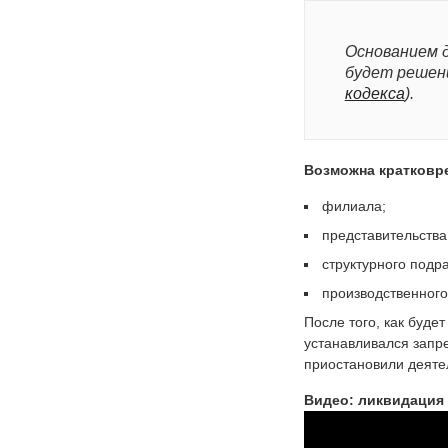
Основанием 
будет решени
кодекса
).
Возможна кратковре
филиала;
представительства
структурного подр
производственного у
После того, как буде
устанавливался запре
приостановили деятел
Видео: ликвидация