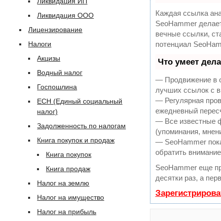
Ликвидация ИП
Каждая ссылка ана
Ликвидация ООО
SeoHammer делает
Лицензирование
вечные ссылки, ст
Налоги
потенциал SeoHam
Акцизы
Что умеет дел
Водный налог
— Продвижение в о
Госпошлина
лучших ссылок с в
— Регулярная пров
ЕСН (Единый социальный
ежедневный пересч
налог)
— Все известные ф
Задолженность по налогам
(упоминания, мнени
Книга покупок и продаж
— SeoHammer покаж
обратить внимание
Книга покупок
SeoHammer еще пр
Книга продаж
десятки раз, а пер
Налог на землю
Зарегистрирова
Налог на имущество
Налог на прибыль