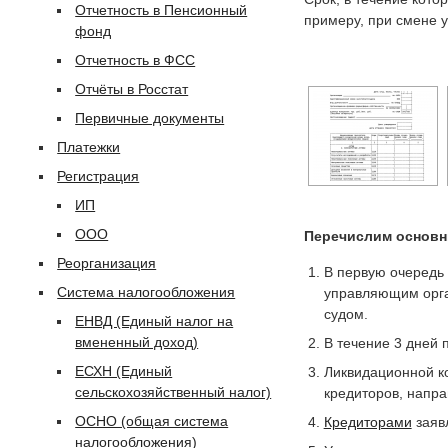
Отчетность в Пенсионный
примеру, при смене у
фонд
Отчетность в ФСС
Отчёты в Росстат
Первичные документы
Платежки
Регистрация
ИП
ООО
Перечислим основн
Реорганизация
В первую очередь
Система налогообложения
управляющим орган
судом.
ЕНВД (Единый налог на
вмененный доход)
В течение 3 дней 
ЕСХН (Единый
Ликвидационной к
сельскохозяйственный налог)
кредиторов, напра
ОСНО (общая система
Кредиторами
заяв
налогообложения)