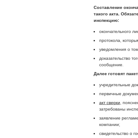
Составление оконча
такого акта. Обяза
инспекцию:
окончательного ли
протокола, которы
уведомления о том
доказательство то
сообщение.
Далее готовят паке
учредительные до
первичные докумен
акт сверки
, поясне
затребованы инспе
заявление регламе
компании;
свидетельство о г