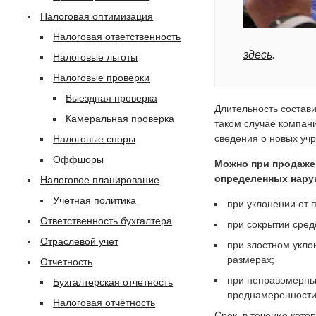
Налоговая оптимизация
Налоговая ответственность
здесь
.
Налоговые льготы
Налоговые проверки
Выездная проверка
Длительность состави
Камеральная проверка
таком случае компани
сведения о новых уч
Налоговые споры
Оффшоры
Можно при продаже
определенных нару
Налоговое планирование
Учетная политика
при уклонении от 
Ответственность бухгалтера
при сокрытии средс
Отраслевой учет
при злостном укло
размерах;
Отчетность
при неправомерных
Бухгалтерская отчетность
преднамеренности 
Налоговая отчётность
Срок, в течение кото