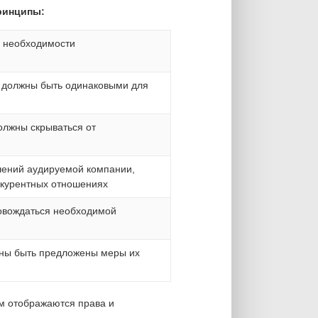
ринципы:
е необходимости
а должны быть одинаковыми для
должны скрываться от
шений аудируемой компании,
нкурентных отношениях
овождаться необходимой
жны быть предложены меры их
ом отображаются права и