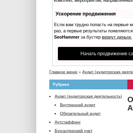
комплекс мероприятий, направленных
Ускорение продвижения
Если вам трудно попасть на первые м
раз, а первые результаты появляются 
SeoHammer
за бустер
вернут деньги.
Начать продвижение с
Главное меню
»
Аудит (аудиторская деяте
Рубрики
Аудит (аудиторская деятельность)
О
Внутренний аудит
А
Обязательный аудит
Аутстаффинг
Бухгалтерский учет