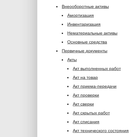
Внеооборотные активы
Амортизация
Инвентаризация
Нематериальные активы
Основные средства
Первичные документы
Акты
Акт выполненных работ
Акт на товар
Акт приема-передачи
Акт проверки
Акт сверки
Акт скрытых работ
Акт списания
Акт технического состояния