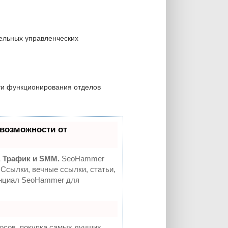
дельных управленческих
ти функционирования отделов
возможности от
 Трафик и SMM.
SeoHammer
Ссылки, вечные ссылки, статьи,
тенциал SeoHammer для
осов, покупка самых лучших