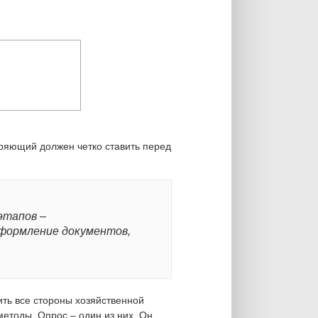
ряющий должен четко ставить перед
этапов –
оформление документов,
ить все стороны хозяйственной
етоды. Опрос – один из них. Он