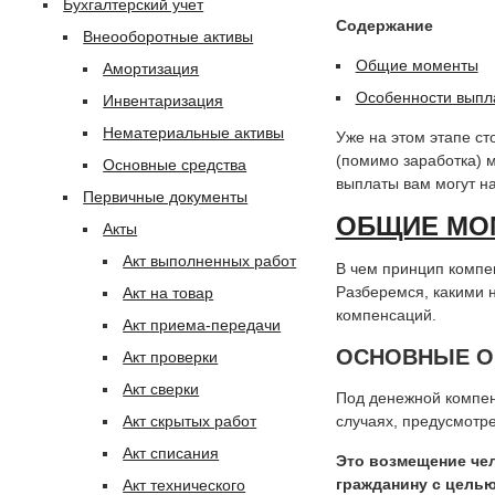
Бухгалтерский учет
Содержание
Внеооборотные активы
Общие моменты
Амортизация
Особенности выпл
Инвентаризация
Нематериальные активы
Уже на этом этапе ст
(помимо заработка) м
Основные средства
выплаты вам могут на
Первичные документы
ОБЩИЕ МО
Акты
Акт выполненных работ
В чем принцип компе
Разберемся, какими 
Акт на товар
компенсаций.
Акт приема-передачи
ОСНОВНЫЕ О
Акт проверки
Акт сверки
Под денежной компен
Акт скрытых работ
случаях, предусмотр
Акт списания
Это возмещение чел
гражданину с цель
Акт технического