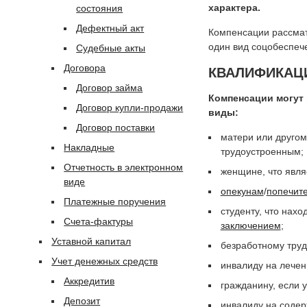
характера.
состояния
Дефектный акт
Компенсации рассмат
один вид соцобеспеч
Судебные акты
Договора
КВАЛИФИКАЦ
Договор займа
Компенсации могут 
Договор купли-продажи
виды:
Договор поставки
матери или другом
Накладные
трудоустроенным;
Отчетность в электронном
женщине, что явл
виде
опекунам
/
попечит
Платежные поручения
студенту, что нахо
Счета-фактуры
заключением
;
Уставной капитал
безработному труд
Учет денежных средств
инвалиду на лечен
Аккредитив
гражданину, если 
Депозит
инвалиду на содер