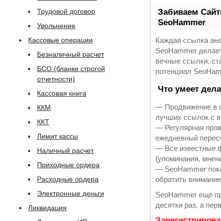
Трудовой договор
Забиваем Сайт
SeoHammer
Увольнение
Кассовые операции
Каждая ссылка ана
SeoHammer делает
Безналичный расчет
вечные ссылки, ст
БСО (бланки строгой
потенциал SeoHam
отчетности)
Что умеет дел
Кассовая книга
— Продвижение в о
ККМ
лучших ссылок с в
ККТ
— Регулярная пров
Лимит кассы
ежедневный пересч
— Все известные ф
Наличный расчет
(упоминания, мнени
Приходные ордера
— SeoHammer покаж
Расходные ордера
обратить внимание
Электронные деньги
SeoHammer еще пр
десятки раз, а пер
Ликвидация
Зарегистрирова