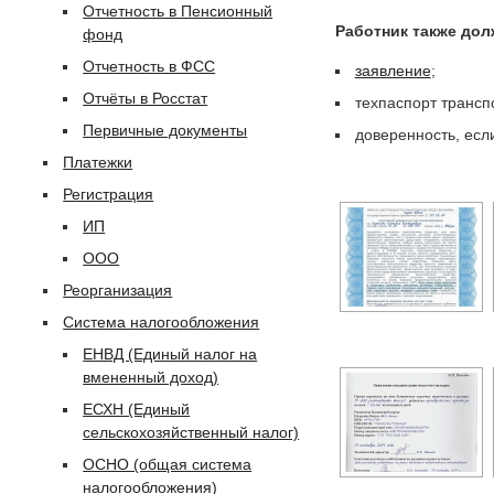
Отчетность в Пенсионный
Работник также дол
фонд
Отчетность в ФСС
заявление
;
Отчёты в Росстат
техпаспорт трансп
Первичные документы
доверенность, есл
Платежки
Регистрация
ИП
ООО
Реорганизация
Система налогообложения
ЕНВД (Единый налог на
вмененный доход)
ЕСХН (Единый
сельскохозяйственный налог)
ОСНО (общая система
налогообложения)