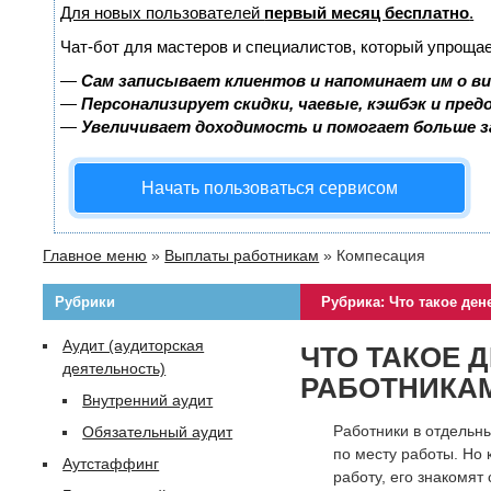
Для новых пользователей
первый месяц бесплатно
.
Чат-бот для мастеров и специалистов, который упрощае
—
Сам записывает клиентов и напоминает им о в
—
Персонализирует скидки, чаевые, кэшбэк и пре
—
Увеличивает доходимость и помогает больше 
Начать пользоваться сервисом
Главное меню
»
Выплаты работникам
»
Компесация
Рубрики
Рубрика: Что такое де
Аудит (аудиторская
ЧТО ТАКОЕ 
деятельность)
РАБОТНИКА
Внутренний аудит
Работники в отдельн
Обязательный аудит
по месту работы. Но 
Аутстаффинг
работу, его знакомят