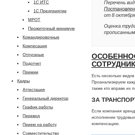
1С ИТС
Перечень вид
Постановлен
1С Предприятие
от 8 октября
МРОТ
Оценка труда
Прожиточный минимум
прописанным
Командировочные
Компесация
Отпускные
ОСОБЕННО
СОТРУДНИК
Подотчет
Премии
Есть несколько видов
Кадры
Проанализируем кажды
также кто вправе их п
Аттестация
Генеральный директор
ЗА ТРАНСПО
График работы
Если компания аренду
Перевод
исполнении трудовых 
компенсацию.
Прием на работу
Совместительство