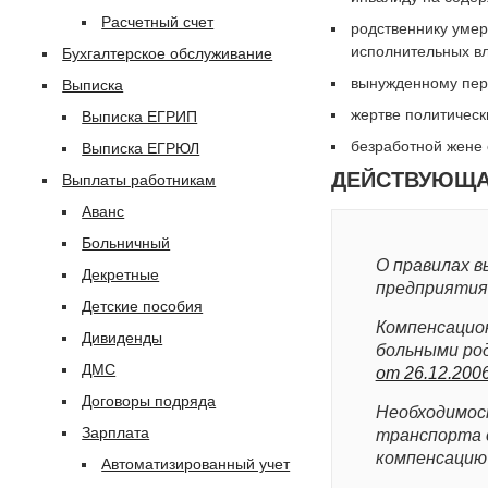
Расчетный счет
родственнику умер
исполнительных вл
Бухгалтерское обслуживание
вынужденному пер
Выписка
жертве политическ
Выписка ЕГРИП
безработной жене 
Выписка ЕГРЮЛ
ДЕЙСТВУЮЩА
Выплаты работникам
Аванс
Больничный
О правилах 
Декретные
предприятия
Детские пособия
Компенсацио
Дивиденды
больными ро
ДМС
от 26.12.200
Договоры подряда
Необходимос
Зарплата
транспорта 
компенсацию
Автоматизированный учет