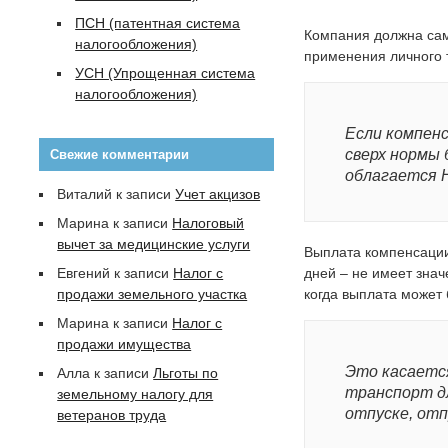
ПСН (патентная система
Компания должна сам
налогообложения)
применения личного 
УСН (Упрощенная система
налогообложения)
Если компен
сверх нормы
Свежие комментарии
облагается 
Виталий
к записи
Учет акцизов
Марина
к записи
Налоговый
вычет за медицинские услуги
Выплата компенсации
Евгений
к записи
Налог с
дней – не имеет знач
продажи земельного участка
когда выплата может
Марина
к записи
Налог с
продажи имущества
Это касается
Алла
к записи
Льготы по
транспорт д
земельному налогу для
отпуске, отп
ветеранов труда