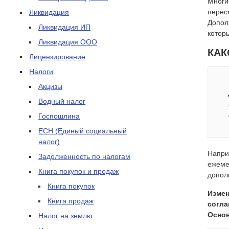
Многи
перес
Ликвидация
Допол
Ликвидация ИП
котор
Ликвидация ООО
КАК
Лицензирование
Налоги
Акцизы
Водный налог
Госпошлина
ЕСН (Единый социальный
налог)
Напри
Задолженность по налогам
ежеме
Книга покупок и продаж
допол
Книга покупок
Измен
Книга продаж
согла
Осно
Налог на землю