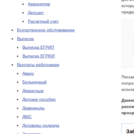
Аккредитив
котор
приде
Депозит
Расчетный счет
Бухгалтерское обслуживание
Выписка
Выписка ЕГРИП
Выписка ЕГРЮЛ
Выплаты работникам
Аванс
Письм
Больничный
попро
испол
Декретные
Детские пособия
Данно
рассм
Дивиденды
проср
ДМС
Договоры подряда
За