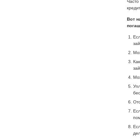
Часто
креди
Вот н
погаш
Есл
за
Мо
Ка
за
Мо
Уп
бе
Отс
Есл
по
Есл
де