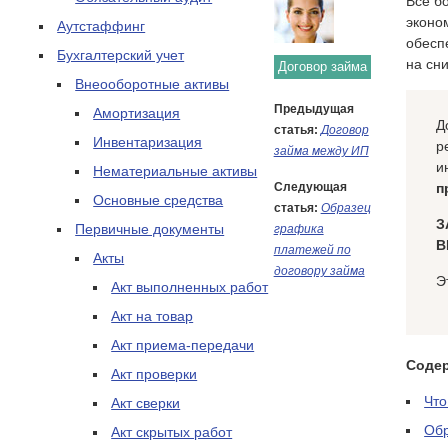
Все б
эконо
Аутстаффинг
обесп
Бухгалтерский учет
на сн
Договор займа
Внеооборотные активы
Предыдущая
Амортизация
Д
статья:
Договор
Инвентаризация
р
займа между ИП
и
Нематериальные активы
Следующая
п
Основные средства
статья:
Образец
З
Первичные документы
графика
В
платежей по
Акты
договору займа
Э
Акт выполненных работ
Акт на товар
Акт приема-передачи
Соде
Акт проверки
Что
Акт сверки
Обр
Акт скрытых работ