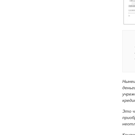
Нынеш
деньг
учреж
креди
Это ч
приоб
неотл
Конеч