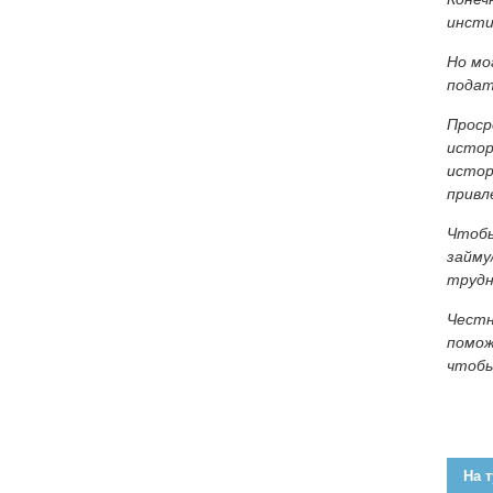
инсти
Но мо
подат
Проср
истор
истор
привл
Чтобы
займу
трудн
Честн
помож
чтобы
На т