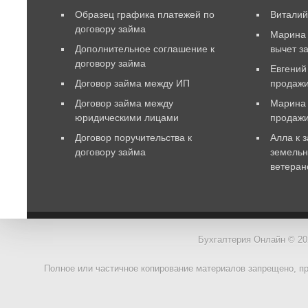
Образец графика платежей по
Витали
договору займа
Марина
Дополнительное соглашение к
вычет з
договору займа
Евгений
Договор займа между ИП
продажи
Договор займа между
Марина
юридическими лицами
продаж
Договор поручительства к
Алла
к 
договору займа
земельн
ветеран
Бухгалтерия Онлайн © 20
Полное или частичное копирование материалов запрещено, п