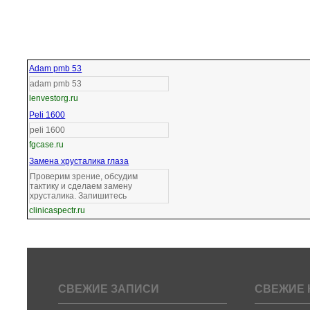
Adam pmb 53
adam pmb 53
lenvestorg.ru
Peli 1600
peli 1600
fgcase.ru
Замена хрусталика глаза
Проверим зрение, обсудим
тактику и сделаем замену
хрусталика. Запишитесь
clinicaspectr.ru
СВЕЖИЕ ЗАПИСИ
СВЕЖИЕ 