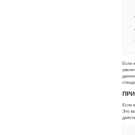
Если 
увели
данно
станд
ПРИ
Если 
Это в
дейст