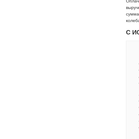
Оплач
выручк
сумма
колеб
С И