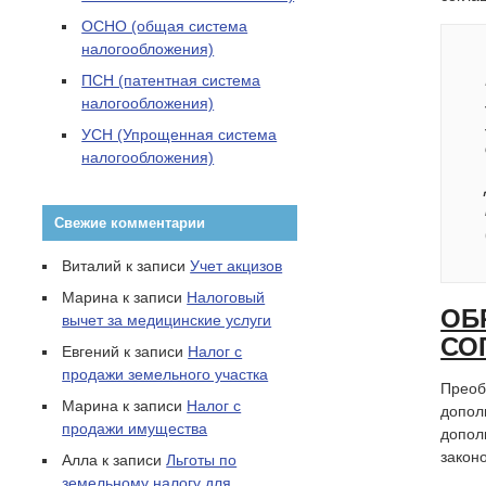
ОСНО (общая система
налогообложения)
ПСН (патентная система
налогообложения)
УСН (Упрощенная система
налогообложения)
Свежие комментарии
Виталий
к записи
Учет акцизов
Марина
к записи
Налоговый
ОБ
вычет за медицинские услуги
СО
Евгений
к записи
Налог с
продажи земельного участка
Преоб
Марина
к записи
Налог с
допол
продажи имущества
допол
закон
Алла
к записи
Льготы по
земельному налогу для