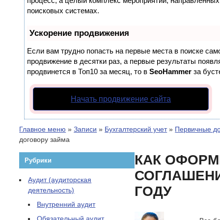
процесс, а целый комплекс мероприятий, направленных
поисковых системах.
Ускорение продвижения
Если вам трудно попасть на первые места в поиске са
продвижение в десятки раз, а первые результаты появля
продвинется в Топ10 за месяц, то в
SeoHammer
за бус
Начать продвижение сайта
Главное меню
»
Записи
»
Бухгалтерский учет
»
Первичные д
договору займа
КАК ОФОРМ
Рубрики
СОГЛАШЕНИ
Аудит (аудиторская
ГОДУ
деятельность)
Внутренний аудит
Обязательный аудит