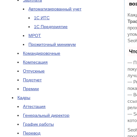
Зарплата
во
Автоматизированный учет
Кажд
1С ИТС
Тра
1С Предприятие
проз
упом
МРОТ
Seo
Прожиточный минимум
Чт
Командировочные
Компесация
— Пр
поку
Отпускные
луч
Подотчет
— Ре
пока
Премии
— В
Кадры
ссыл
Аттестация
рели
— Se
Генеральный директор
кото
График работы
Seo
Перевод
прод