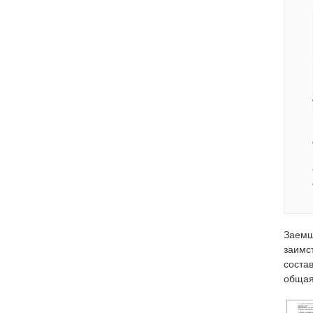
Заемщ
заимс
соста
общая