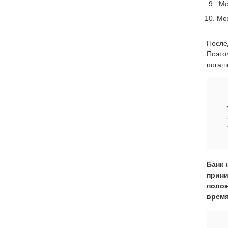
Мо
Мо
После
Поэто
погаш
Банк 
прини
полож
время