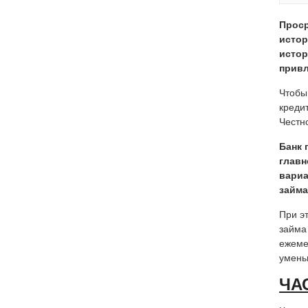
Проср
истор
истор
привл
Чтобы
креди
Честн
Банк 
главн
вариа
займа
При э
займа
ежеме
умень
ЧА