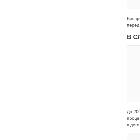
Беспр
перед
В С
До 20
проце
в дог