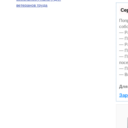
ветеранов труда
Се
Попр
собс
— Ра
— По
— Ра
— По
— П
пос
— По
— В
Для
Зар