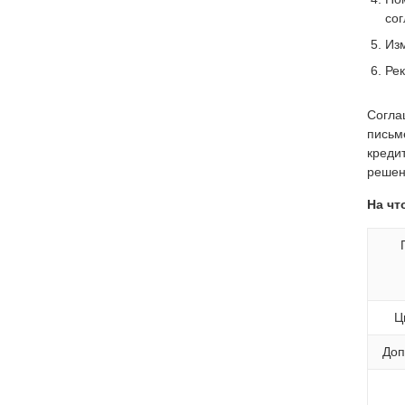
со
Из
Рек
Согла
письм
креди
решен
На чт
Ц
Доп