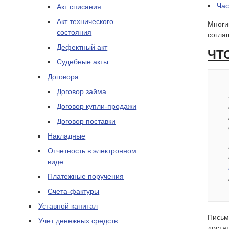
Час
Акт списания
Акт технического
Многи
состояния
соглаш
Дефектный акт
ЧТ
Судебные акты
Договора
Договор займа
Договор купли-продажи
Договор поставки
Накладные
Отчетность в электронном
виде
Платежные поручения
Счета-фактуры
Уставной капитал
Письм
Учет денежных средств
доста