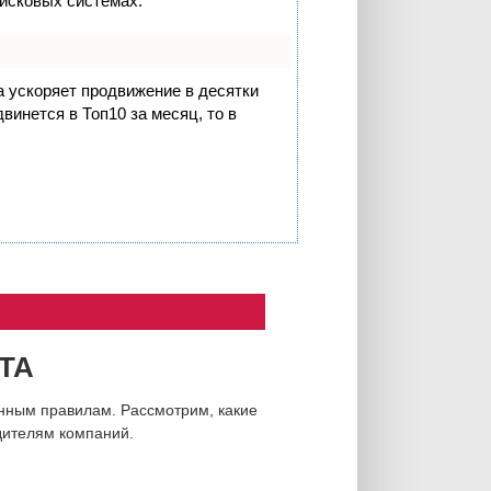
оисковых системах.
на ускоряет продвижение в десятки
винется в Топ10 за месяц, то в
ТА
енным правилам. Рассмотрим, какие
одителям компаний.