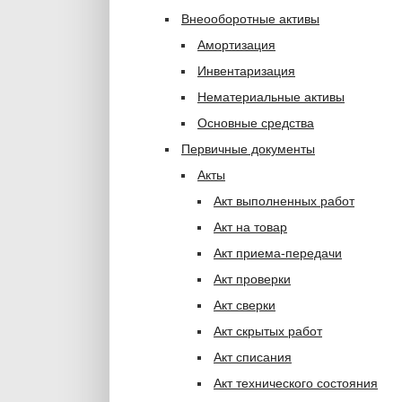
Внеооборотные активы
Амортизация
Инвентаризация
Нематериальные активы
Основные средства
Первичные документы
Акты
Акт выполненных работ
Акт на товар
Акт приема-передачи
Акт проверки
Акт сверки
Акт скрытых работ
Акт списания
Акт технического состояния