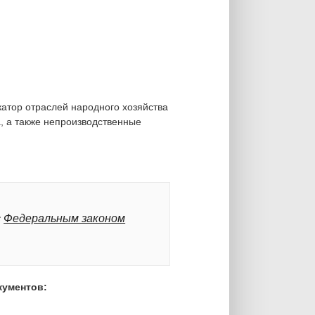
катор отраслей народного хозяйства
, а также непроизводственные
с
Федеральным законом
кументов: