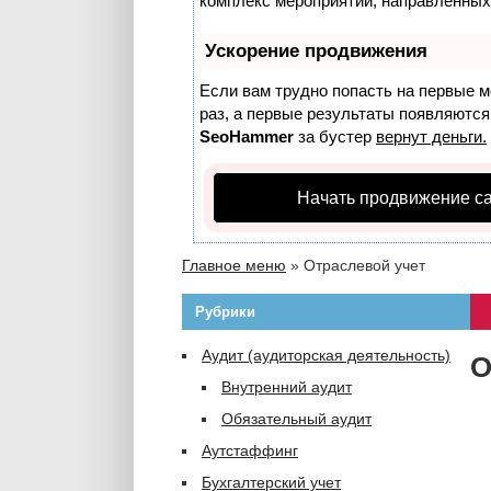
комплекс мероприятий, направленных
Ускорение продвижения
Если вам трудно попасть на первые м
раз, а первые результаты появляются 
SeoHammer
за бустер
вернут деньги.
Начать продвижение с
Главное меню
»
Отраслевой учет
Рубрики
Аудит (аудиторская деятельность)
О
Внутренний аудит
Обязательный аудит
Аутстаффинг
Бухгалтерский учет