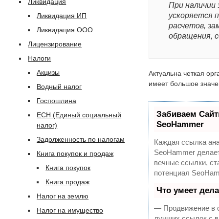
Ликвидация
При наличии
ускоряется 
Ликвидация ИП
расчетов, з
Ликвидация ООО
обращения, с
Лицензирование
Налоги
Акцизы
Актуальна четкая орг
имеет большое значе
Водный налог
Госпошлина
Забиваем Сайт
ЕСН (Единый социальный
SeoHammer
налог)
Задолженность по налогам
Каждая ссылка ана
SeoHammer делает
Книга покупок и продаж
вечные ссылки, ст
Книга покупок
потенциал SeoHam
Книга продаж
Что умеет дел
Налог на землю
— Продвижение в о
Налог на имущество
лучших ссылок с в