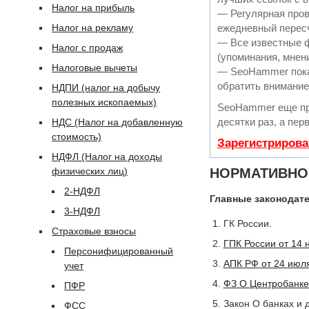
Налог на прибыль
— Регулярная пров
Налог на рекламу
ежедневный пересч
— Все известные ф
Налог с продаж
(упоминания, мнени
Налоговые вычеты
— SeoHammer покаж
обратить внимание
НДПИ (налог на добычу
полезных ископаемых)
SeoHammer еще пр
десятки раз, а пер
НДС (Налог на добавленную
стоимость)
Зарегистрирова
НДФЛ (Налог на доходы
физических лиц)
НОРМАТИВНО
2-НДФЛ
Главные законодате
3-НДФЛ
ГК России.
Страховые взносы
ГПК России от 14
Персонифицированный
АПК РФ от 24 июл
учет
ФЗ О Центробанке
ПФР
Закон О банках и 
ФСС