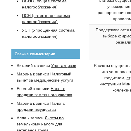
Платежи осущест
ОСНО (общая система
учреждения
налогообложения)
распоряжения со
ПСН (патентная система
правилам
налогообложения)
Придерживаются 
УСН (Упрощенная система
выборе фирмо
налогообложения)
безнали
Свежие комментарии
Виталий
к записи
Учет акцизов
Расчеты осуществл
что установле
Марина
к записи
Налоговый
кредитном,
ст
вычет за медицинские услуги
инструкции Мин
Евгений
к записи
Налог с
коллекти
продажи земельного участка
Марина
к записи
Налог с
продажи имущества
Алла
к записи
Льготы по
земельному налогу для
ветеранов труда