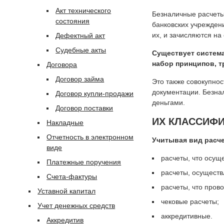
Акт технического
Безналичные расчеты 
состояния
банковских учреждени
их, и зачисляются на 
Дефектный акт
Судебные акты
Существует система
набор принципов, т
Договора
Договор займа
Это также совокупнос
документации. Безна
Договор купли-продажи
деньгами.
Договор поставки
ИХ КЛАССИФ
Накладные
Отчетность в электронном
Учитывая вид расч
виде
расчеты, что осущ
Платежные поручения
расчеты, осуществ
Счета-фактуры
расчеты, что пров
Уставной капитал
чековые расчеты;
Учет денежных средств
аккредитивные.
Аккредитив