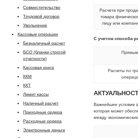
Совместительство
Расчета при прод
Трудовой договор
товара физическо
лицу или компан
Увольнение
Кассовые операции
С учетом способа р
Безналичный расчет
БСО (бланки строгой
Прямы
отчетности)
Кассовая книга
Расчеты по тр
ККМ
операц
ККТ
АКТУАЛЬНОСТ
Лимит кассы
Наличный расчет
Важнейшее условие ф
которая может обесп
Приходные ордера
между экономическим
Расходные ордера
Электронные деньги