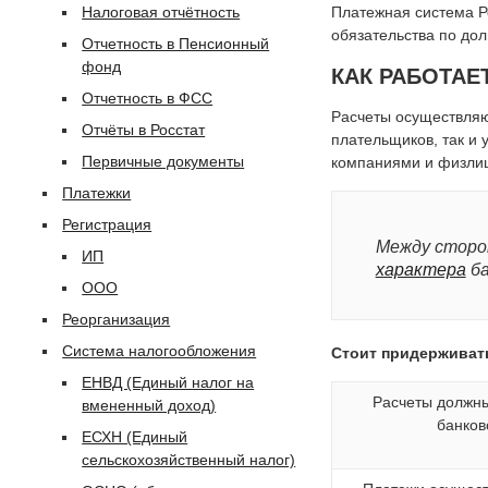
Налоговая отчётность
Платежная система Р
обязательства по дол
Отчетность в Пенсионный
фонд
КАК РАБОТАЕ
Отчетность в ФСС
Расчеты осуществляю
Отчёты в Росстат
плательщиков, так и 
Первичные документы
компаниями и физлица
Платежки
Регистрация
Между сторо
ИП
характера
ба
ООО
Реорганизация
Система налогообложения
Стоит придерживать
ЕНВД (Единый налог на
Расчеты должны
вмененный доход)
банков
ЕСХН (Единый
сельскохозяйственный налог)