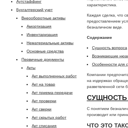
Аутстаффинг
характеристика.
Бухгалтерский учет
Каждая сделка, что с
Внеооборотные активы
предоставлением усл
Амортизация
безналичном виде.
Инвентаризация
Содержание
Нематериальные активы
Сущность вопроса
Основные средства
Возникающие нюа
Первичные документы
Особенности для с
Акты
Компании предпочита
Акт выполненных работ
на издержках обраще
Акт на товар
разветвленной сети б
Акт приема-передачи
СУЩНОСТЬ 
Акт проверки
С понятием безналич
Акт сверки
производит или прини
Акт скрытых работ
ЧТО ЭТО ТАК
Акт списания