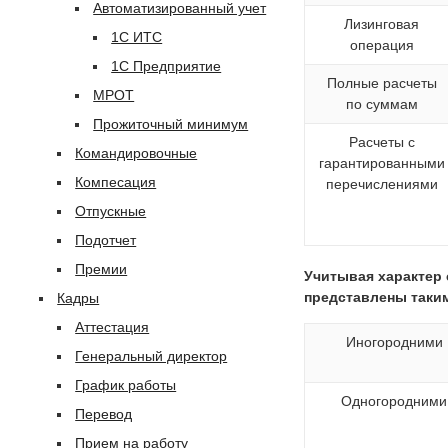
Автоматизированный учет
Лизинговая
1С ИТС
операция
1С Предприятие
Полные расчеты
МРОТ
по суммам
Прожиточный минимум
Расчеты с
Командировочные
гарантированными
Компесация
перечислениями
Отпускные
Подотчет
Премии
Учитывая характер 
представлены таки
Кадры
Аттестация
Иногородними
Генеральный директор
График работы
Одногородними
Перевод
Прием на работу