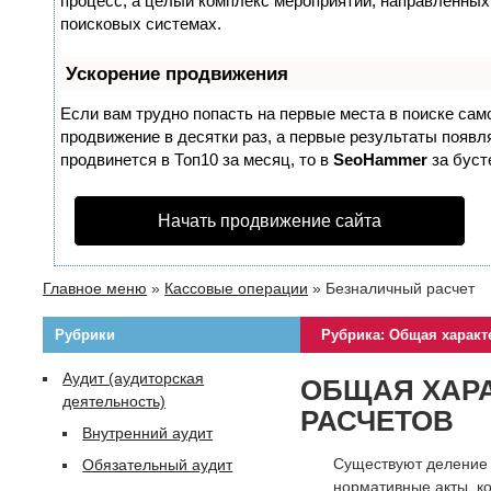
процесс, а целый комплекс мероприятий, направленных
поисковых системах.
Ускорение продвижения
Если вам трудно попасть на первые места в поиске са
продвижение в десятки раз, а первые результаты появля
продвинется в Топ10 за месяц, то в
SeoHammer
за бус
Начать продвижение сайта
Главное меню
»
Кассовые операции
»
Безналичный расчет
Рубрики
Рубрика: Общая характ
Аудит (аудиторская
ОБЩАЯ ХАР
деятельность)
РАСЧЕТОВ
Внутренний аудит
Существуют деление 
Обязательный аудит
нормативные акты, ко