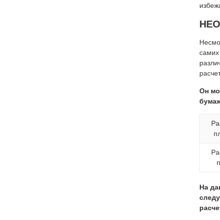
избеж
НЕ
Несмо
самих
разли
расче
Он мо
бумаж
Ра
п
Ра
На да
следу
расче