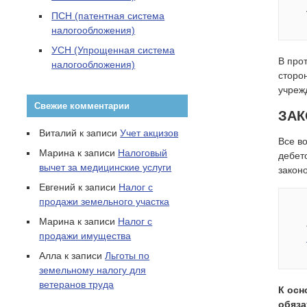
ПСН (патентная система
налогообложения)
УСН (Упрощенная система
В про
налогообложения)
сторо
учреж
Свежие комментарии
ЗАК
Виталий
к записи
Учет акцизов
Все в
Марина
к записи
Налоговый
дебет
вычет за медицинские услуги
закон
Евгений
к записи
Налог с
продажи земельного участка
Марина
к записи
Налог с
продажи имущества
Алла
к записи
Льготы по
земельному налогу для
ветеранов труда
К осн
обяза