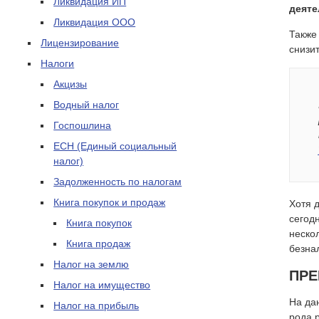
Ликвидация ИП
деяте
Ликвидация ООО
Также
Лицензирование
снизи
Налоги
Акцизы
Водный налог
Госпошлина
ЕСН (Единый социальный
налог)
Задолженность по налогам
Книга покупок и продаж
Хотя 
сегод
Книга покупок
неско
Книга продаж
безна
Налог на землю
ПРЕ
Налог на имущество
На да
Налог на прибыль
рода 