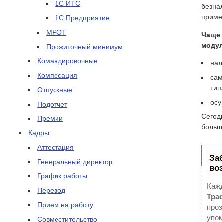
1С ИТС
безна
приме
1С Предприятие
МРОТ
Чаще 
модул
Прожиточный минимум
Командировочные
нал
Компесация
сам
тип
Отпускные
осу
Подотчет
Сегод
Премии
больш
Кадры
Аттестация
За
Генеральный директор
во
График работы
Кажд
Перевод
Тра
Прием на работу
проз
упом
Совместительство