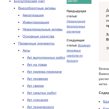
Бухгалтерский учет
расчет
Внеооборотные активы
Д
Предыдущая
Амортизация
р
статья:
и
Организация
Инвентаризация
п
безналичных
Нематериальные активы
расчетов
З
Основные средства
В
Следующая
Первичные документы
статья:
Возврат
Э
Акты
денежных
средств по
Акт выполненных работ
безналу
Акт на товар
Безна
Акт приема-передачи
Важно
Акт проверки
расче
актах.
Акт сверки
Акт скрытых работ
Соде
Акт списания
Баз
Акт технического
Как