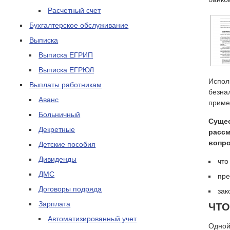
Расчетный счет
Бухгалтерское обслуживание
Выписка
Выписка ЕГРИП
Выписка ЕГРЮЛ
Испол
Выплаты работникам
безна
Аванс
приме
Больничный
Сущес
Декретные
рассм
вопро
Детские пособия
Дивиденды
что
ДМС
пре
Договоры подряда
зак
Зарплата
ЧТО
Автоматизированный учет
Одной