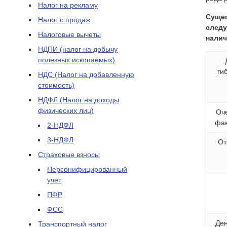
Налог на рекламу
Сущес
Налог с продаж
следу
Налоговые вычеты
нали
НДПИ (налог на добычу
полезных ископаемых)
ги
НДС (Налог на добавленную
стоимость)
НДФЛ (Налог на доходы
физических лиц)
Оче
фак
2-НДФЛ
3-НДФЛ
От
Страховые взносы
Персонифицированный
учет
ПФР
ФСС
Ден
Транспортный налог