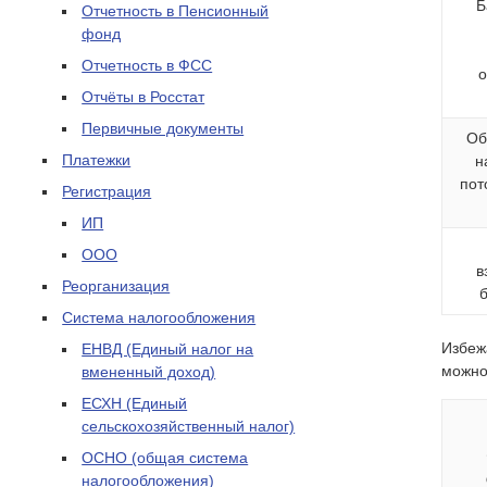
Б
Отчетность в Пенсионный
фонд
Отчетность в ФСС
о
Отчёты в Росстат
Первичные документы
Об
Платежки
н
пот
Регистрация
ИП
ООО
в
Реорганизация
Система налогообложения
Избеж
ЕНВД (Единый налог на
можно
вмененный доход)
ЕСХН (Единый
сельскохозяйственный налог)
ОСНО (общая система
налогообложения)