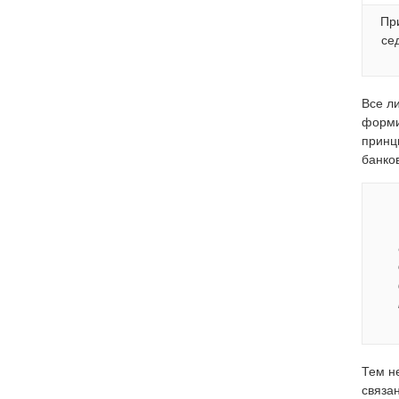
Пр
се
Все л
форми
принц
банко
Тем н
связа