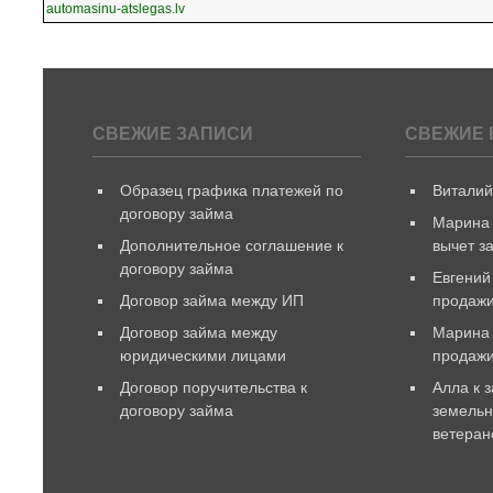
automasinu-atslegas.lv
СВЕЖИЕ ЗАПИСИ
СВЕЖИЕ 
Образец графика платежей по
Витали
договору займа
Марина
Дополнительное соглашение к
вычет з
договору займа
Евгений
Договор займа между ИП
продажи
Договор займа между
Марина
юридическими лицами
продаж
Договор поручительства к
Алла
к 
договору займа
земельн
ветеран