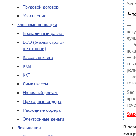
Seo
Трудовой договор
Чт
Увольнение
Кассовые операции
— Пр
поку
Безналичный расчет
луч
БСО (бланки строгой
— Ре
отчетности)
пока
— В
Кассовая книга
ссыл
ККМ
рели
ККТ
— Se
кото
Лимит кассы
Seo
Наличный расчет
прод
Приходные ордера
тече
Расходные ордера
Зар
Электронные деньги
В пер
Ликвидация
контр