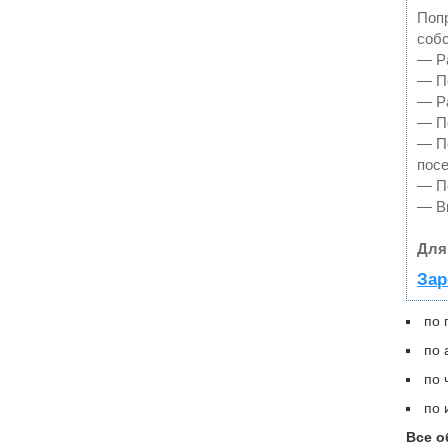
Попр
собс
— Ра
— По
— Ра
— По
— П
пос
— По
— В
Для
Зар
по 
по 
по 
по 
Все о