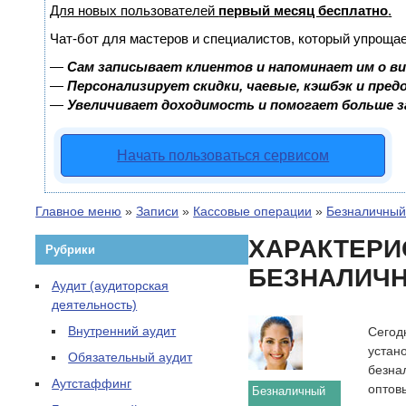
Для новых пользователей
первый месяц бесплатно
.
Чат-бот для мастеров и специалистов, который упрощае
—
Сам записывает клиентов и напоминает им о в
—
Персонализирует скидки, чаевые, кэшбэк и пре
—
Увеличивает доходимость и помогает больше 
Начать пользоваться сервисом
Главное меню
»
Записи
»
Кассовые операции
»
Безналичный
ХАРАКТЕРИ
Рубрики
БЕЗНАЛИЧН
Аудит (аудиторская
деятельность)
Внутренний аудит
Сегод
устан
Обязательный аудит
безна
Аутстаффинг
оптов
Безналичный