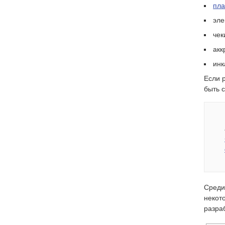
пла
эле
чек
акк
инк
Если 
быть 
Среди
некот
разра