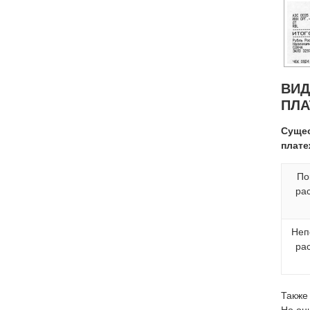
ВИД
ПЛ
Сущес
плате
По
ра
Неп
ра
Также