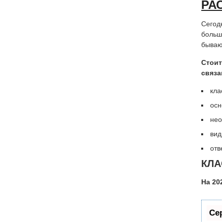
РА
Сегод
больш
бываю
Стоит
связа
кла
осн
нео
вид
отв
КЛА
На 20
Се