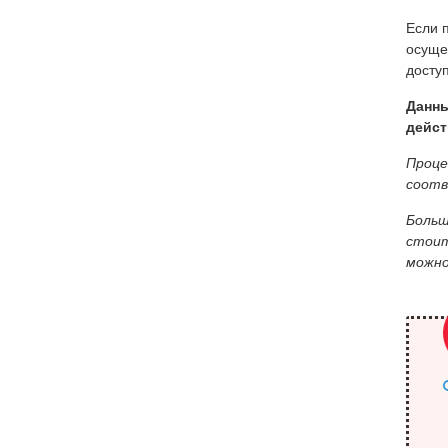
Если 
осуще
досту
Данны
дейст
Проце
соотв
Больш
стоит
можно