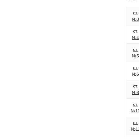
ст.
№
ст.
№
ст.
№
ст.
№
ст.
№
ст.
№1
ст.
№1