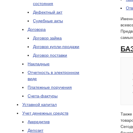
состояния
Отв
Дефектный акт
Именн
Судебные акты
всево
Договора
Предв
самых
Договор займа
Договор купли-продажи
БА
Договор поставки
Накладные
Отчетность в электронном
виде
Платежные поручения
Счета-фактуры
Уставной капитал
Учет денежных средств
Также
товар
Аккредитив
Сегод
Депозит
банков