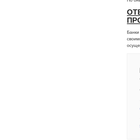
Но он
ОТ
ПР
Банки
своим
осуще