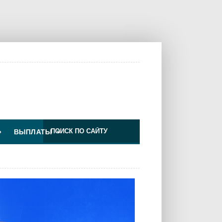
»
ВЫПЛАТЫ
»