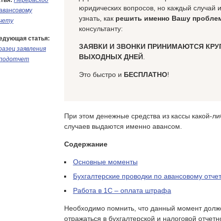
тья:
Перерасход
юридических вопросов, но каждый случай 
 авансовому
узнать, как
решить именно Вашу пробле
чету
консультанту:
едующая статья:
ЗАЯВКИ И ЗВОНКИ ПРИНИМАЮТСЯ КРУ
разец заявления
ВЫХОДНЫХ ДНЕЙ
.
 подотчет
Это быстро и
БЕСПЛАТНО
!
При этом денежные средства из кассы какой-ли
случаев выдаются именно авансом.
Содержание
Основные моменты
Бухгалтерские проводки по авансовому отче
Работа в 1С – оплата штрафа
Необходимо помнить, что данный момент долж
отражаться в бухгалтерской и налоговой отчет