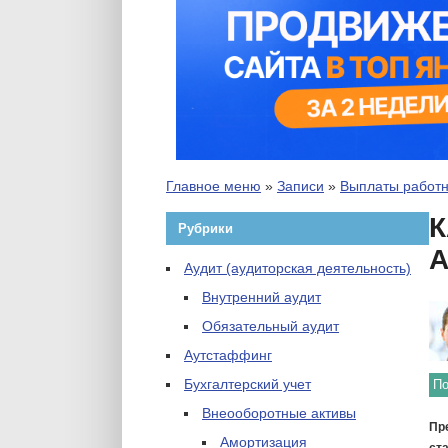
Главное меню
»
Записи
»
Выплаты работ
К
Рубрики
Аудит (аудиторская деятельность)
Внутренний аудит
Обязательный аудит
Аутстаффинг
Бухгалтерский учет
По
Внеооборотные активы
Пр
Амортизация