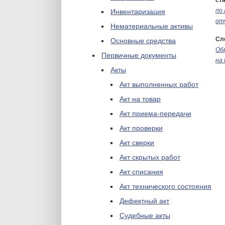
ста
по
Инвентаризация
от
Нематериальные активы
Сл
Основные средства
Об
Первичные документы
на
Акты
Акт выполненных работ
Акт на товар
Акт приема-передачи
Акт проверки
Акт сверки
Акт скрытых работ
Акт списания
Акт технического состояния
Дефектный акт
Судебные акты