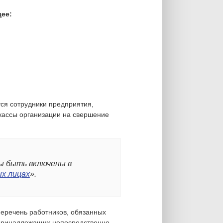
щее:
ся сотрудники предприятия,
 кассы организации на свершение
ы быть включены в
х лицах
».
еречень работников, обязанных
, принадлежащих непосредственно