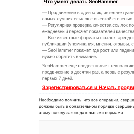
Что умеет делать SeoHammer
— Продвижение в один клик, интеллектуаль
самых лучших ссылок с высокой степенью 
— Регулярная проверка качества ссылок по
ежедневный пересчет показателей качества
— Все известные форматы ссылок: арендны
публикации (упоминания, мнения, отзывы, с
— SeoHammer покажет, где рост или падение
нужно обратить внимание.
SeoHammer еще предоставляет технологи
продвижение в десятки раз, а первые резу
первых 7 дней.
Зарегистрироваться и Начать прод
Необходимо помнить, что все операции, сверш
должны быть в обязательном порядке свершены
этому поводу законодательными нормами.