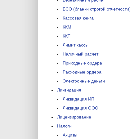
Безналичный расчет
БСО (бланки строгой отчетности)
Кассовая книга
ККМ
ККТ
Лимит кассы
Наличный расчет
Приходные ордера
Расходные ордера
Электронные деньги
Ликвидация
Ликвидация ИП
Ликвидация ООО
Лицензирование
Налоги
Акцизы