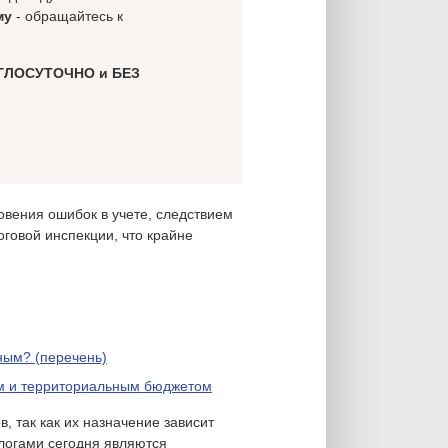
му
- обращайтесь к
ГЛОСУТОЧНО и БЕЗ
овения ошибок в учете, следствием
оговой инспекции, что крайне
ным? (перечень)
м и территориальным бюджетом
, так как их назначение зависит
логами сегодня являются