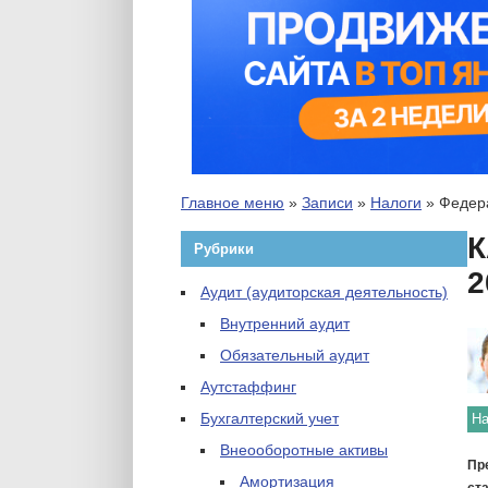
Главное меню
»
Записи
»
Налоги
»
Федер
К
Рубрики
2
Аудит (аудиторская деятельность)
Внутренний аудит
Обязательный аудит
Аутстаффинг
Бухгалтерский учет
На
Внеооборотные активы
Пр
Амортизация