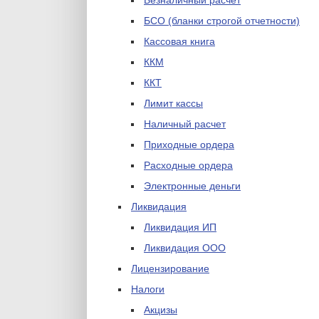
Безналичный расчет
БСО (бланки строгой отчетности)
Кассовая книга
ККМ
ККТ
Лимит кассы
Наличный расчет
Приходные ордера
Расходные ордера
Электронные деньги
Ликвидация
Ликвидация ИП
Ликвидация ООО
Лицензирование
Налоги
Акцизы