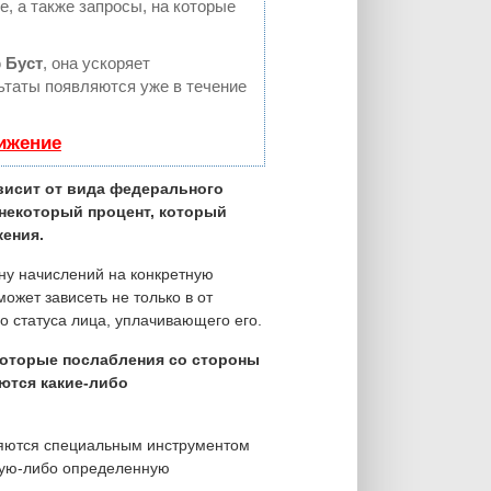
, а также запросы, на которые
ю
Буст
, она ускоряет
льтаты появляются уже в течение
вижение
исит от вида федерального
 некоторый процент, который
жения.
ну начислений на конкретную
может зависеть не только в от
о статуса лица, уплачивающего его.
которые послабления со стороны
ются какие-либо
ляются специальным инструментом
кую-либо определенную