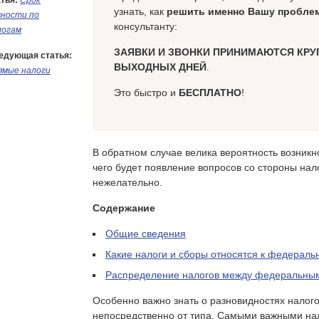
тья:
Срок
узнать, как
решить именно Вашу пробле
вности по
консультанту:
логам
ЗАЯВКИ И ЗВОНКИ ПРИНИМАЮТСЯ КРУ
едующая статья:
ВЫХОДНЫХ ДНЕЙ
.
ямые налоги
Это быстро и
БЕСПЛАТНО
!
В обратном случае велика вероятность возникн
чего будет появление вопросов со стороны нал
нежелательно.
Содержание
Общие сведения
Какие налоги и сборы относятся к федераль
Распределение налогов между федеральны
Особенно важно знать о разновидностях налогов
непосредственно от типа. Самыми важными на