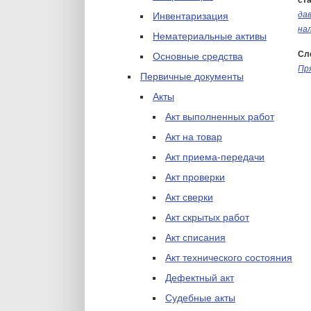
ста
да
Инвентаризация
на
Нематериальные активы
Сл
Основные средства
Пр
Первичные документы
Акты
Акт выполненных работ
Акт на товар
Акт приема-передачи
Акт проверки
Акт сверки
Акт скрытых работ
Акт списания
Акт технического состояния
Дефектный акт
Судебные акты