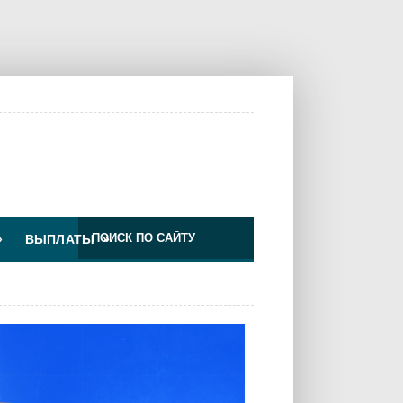
»
ВЫПЛАТЫ
»