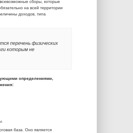
всевозможные сборы, которые
обязательно на всей территории
величины доходов, типа
тся перечень физических
оги которым не
едующими определениями,
жения:
ы.
говая база. Оно является