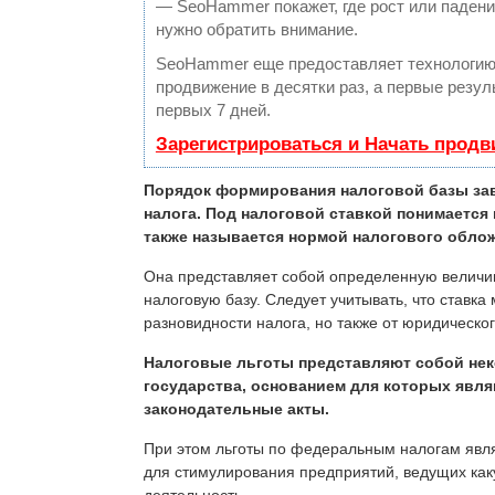
— SeoHammer покажет, где рост или падение
нужно обратить внимание.
SeoHammer еще предоставляет технологи
продвижение в десятки раз, а первые резу
первых 7 дней.
Зарегистрироваться и Начать прод
Порядок формирования налоговой базы зав
налога. Под налоговой ставкой понимается
также называется нормой налогового обло
Она представляет собой определенную величи
налоговую базу. Следует учитывать, что ставка 
разновидности налога, но также от юридическог
Налоговые льготы представляют собой не
государства, основанием для которых явля
законодательные акты.
При этом льготы по федеральным налогам яв
для стимулирования предприятий, ведущих ка