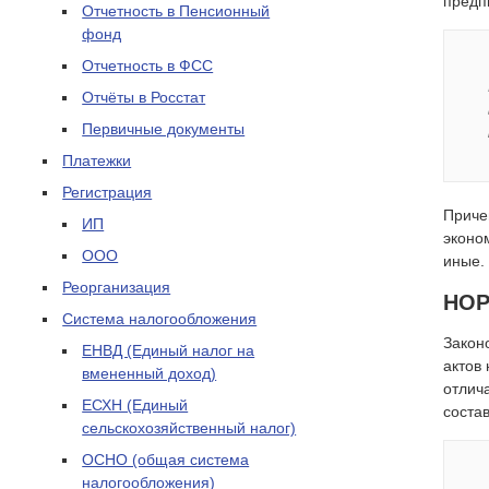
предп
Отчетность в Пенсионный
фонд
Отчетность в ФСС
Отчёты в Росстат
Первичные документы
Платежки
Регистрация
Приче
ИП
эконо
ООО
иные.
Реорганизация
НОР
Система налогообложения
Закон
ЕНВД (Единый налог на
актов
вмененный доход)
отлич
ЕСХН (Единый
соста
сельскохозяйственный налог)
ОСНО (общая система
налогообложения)