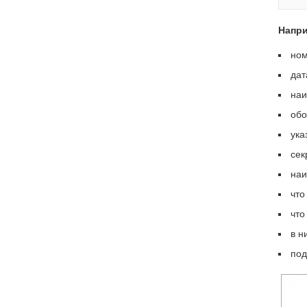
Напри
ном
дат
наи
обо
ука
сек
наи
что
что
в н
под