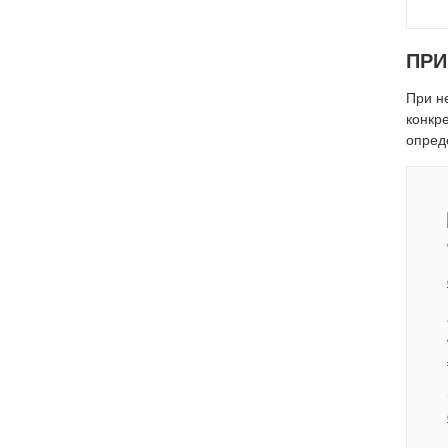
ПРИ
При н
конкр
опред