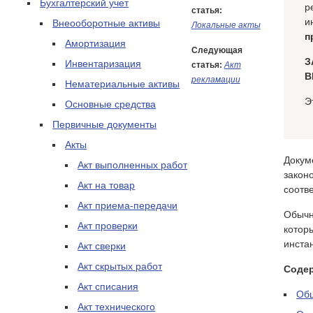
Бухгалтерский учет
р
статья:
и
Внеооборотные активы
Локальные акты
п
Амортизация
Следующая
З
Инвентаризация
статья:
Акт
В
рекламации
Нематериальные активы
Э
Основные средства
Первичные документы
Акты
Докум
Акт выполненных работ
закон
Акт на товар
соотве
Акт приема-передачи
Обычн
Акт проверки
котор
инстан
Акт сверки
Акт скрытых работ
Соде
Акт списания
Об
Акт технического