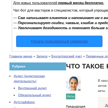
Для новых пользователей
первый месяц бесплатно
.
Чат-бот для мастеров и специалистов, который упрощае
—
Сам записывает клиентов и напоминает им о в
—
Персонализирует скидки, чаевые, кэшбэк и пре
—
Увеличивает доходимость и помогает больше 
Начать пользоваться сервисом
Главное меню
»
Записи
»
Бухгалтерский учет
»
Первичные д
ЧТО ТАКОЕ
Рубрики
Аудит (аудиторская
В зак
деятельность)
актов
Внутренний аудит
акты.
Обязательный аудит
Акты
Аутстаффинг
Д
Предыдущая