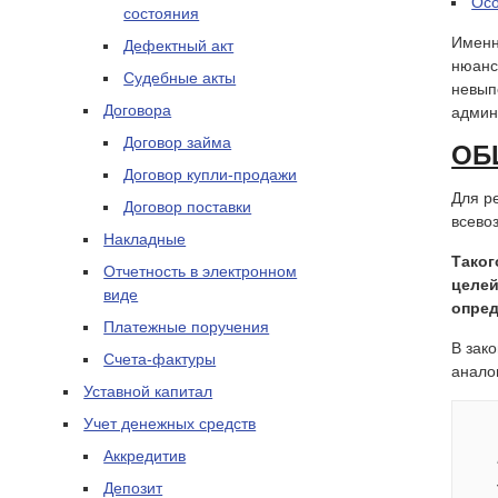
Осо
состояния
Именн
Дефектный акт
нюанс
Судебные акты
невып
Договора
админ
Договор займа
ОБ
Договор купли-продажи
Для р
Договор поставки
всево
Накладные
Таког
Отчетность в электронном
целей
виде
опре
Платежные поручения
В зак
Счета-фактуры
анало
Уставной капитал
Учет денежных средств
Аккредитив
Депозит