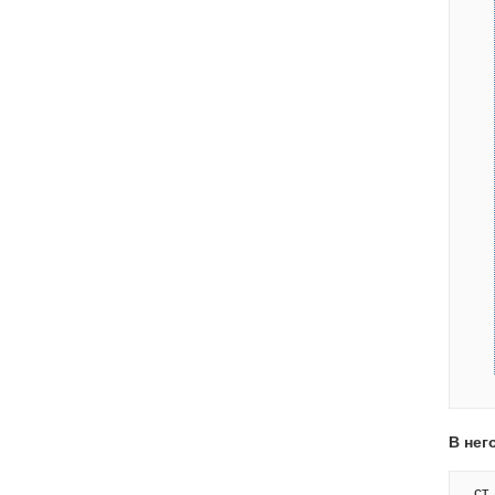
В нег
ст.