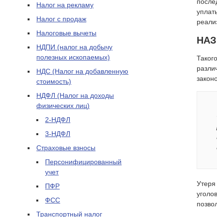
после
Налог на рекламу
уплат
Налог с продаж
реали
Налоговые вычеты
НАЗ
НДПИ (налог на добычу
полезных ископаемых)
Таког
разли
НДС (Налог на добавленную
закон
стоимость)
НДФЛ (Налог на доходы
физических лиц)
2-НДФЛ
3-НДФЛ
Страховые взносы
Персонифицированный
учет
Утеря 
ПФР
уголо
ФСС
позво
Транспортный налог