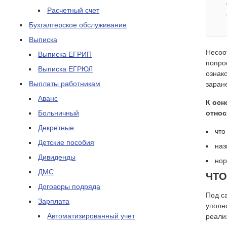
Расчетный счет
Бухгалтерское обслуживание
Выписка
Несоо
Выписка ЕГРИП
попро
Выписка ЕГРЮЛ
ознак
Выплаты работникам
заран
Аванс
К осн
Больничный
относ
Декретные
что
Детские пособия
наз
Дивиденды
нор
ДМС
ЧТО
Договоры подряда
Под с
Зарплата
уполн
Автоматизированный учет
реали