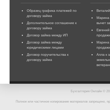
Образец графика платежей по
Витали
договору займа
Марина
Дополнительное соглашение к
вычет з
договору займа
Евгений
Договор займа между ИП
продажи
Договор займа между
Марина
юридическими лицами
продаж
Договор поручительства к
Алла
к 
договору займа
земельн
ветеран
Бухгалтерия Онлайн © 20
Полное или частичное копирование материалов запрещено, п