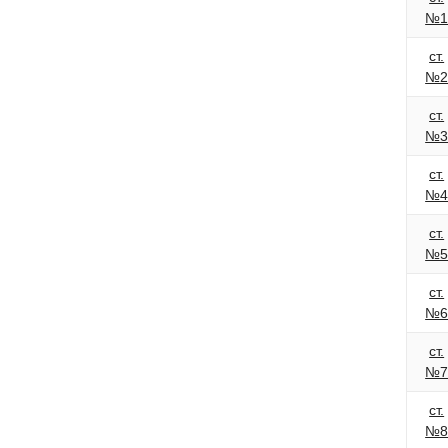
№
ст.
№
ст.
№
ст.
№
ст.
№
ст.
№
ст.
№
ст.
№