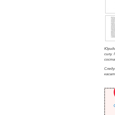
Юриди
силу.
соста
Следу
касат