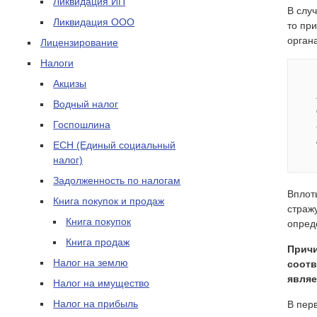
Ликвидация ИП
В слу
Ликвидация ООО
то пр
орган
Лицензирование
Налоги
Акцизы
Водный налог
Госпошлина
ЕСН (Единый социальный
налог)
Задолженность по налогам
Вплот
Книга покупок и продаж
страж
Книга покупок
опред
Книга продаж
Причи
Налог на землю
соот
являе
Налог на имущество
Налог на прибыль
В пер