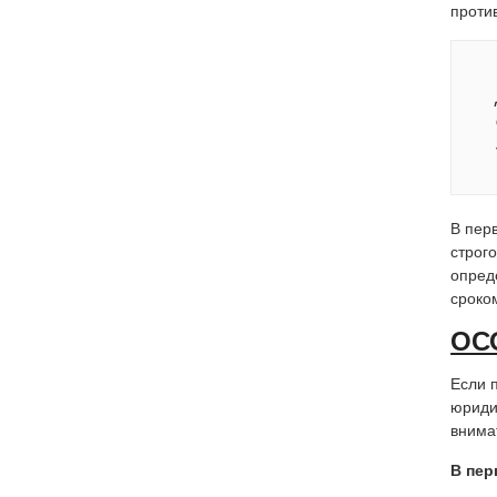
проти
В пер
строг
опред
сроко
ОС
Если 
юриди
внима
В пер