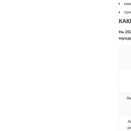
как
при
КАК
На 20
юриди
А
А
р