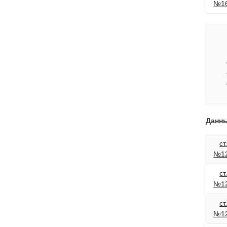
№1
Данны
ст
№1
ст
№1
ст
№1