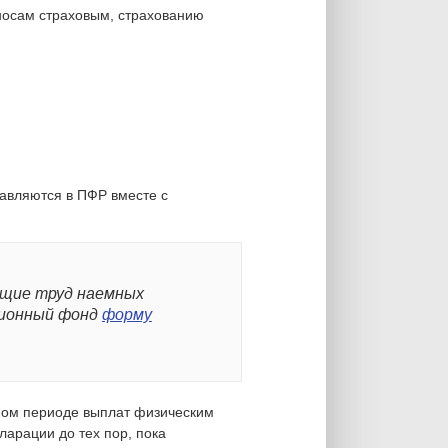
носам страховым, страхованию
авляются в ПФР вместе с
ющие труд наемных
сионный фонд
форму
нном периоде выплат физическим
арации до тех пор, пока