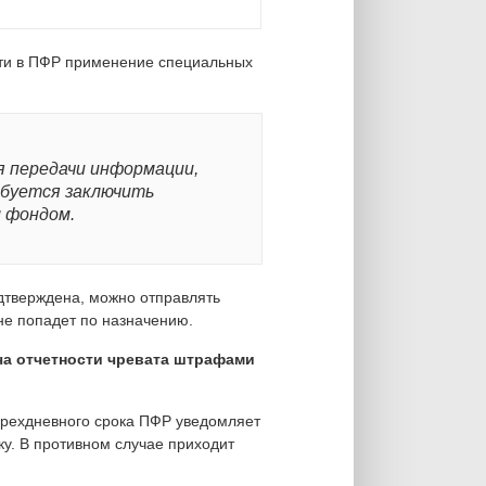
сти в ПФР применение специальных
я передачи информации,
ебуется заключить
 фондом.
одтверждена, можно отправлять
 не попадет по назначению.
ча отчетности чревата штрафами
ырехдневного срока ПФР уведомляет
у. В противном случае приходит