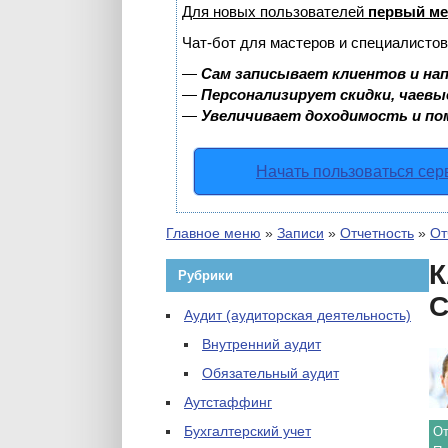
Для новых пользователей
первый ме
Чат-бот для мастеров и специалистов
—
Сам записывает клиентов и нап
—
Персонализирует скидки, чаевы
—
Увеличивает доходимость и по
Начать пользоваться се
Главное меню
»
Записи
»
Отчетность
»
От
К
Рубрики
С
Аудит (аудиторская деятельность)
Внутренний аудит
Обязательный аудит
Аутстаффинг
Бухгалтерский учет
От