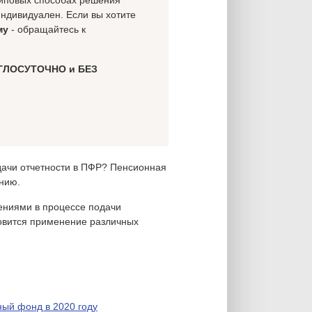
 типовых способах решения
индивидуален. Если вы хотите
му
- обращайтесь к
ГЛОСУТОЧНО и БЕЗ
сдачи отчетности в ПФР? Пенсионная
нию.
ениями в процессе подачи
новится применение различных
ный фонд в 2020 году