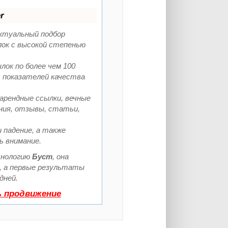
r
ектуальный подбор
лок с высокой степенью
лок по более чем 100
 показателей качества
арендные ссылки, вечные
ения, отзывы, статьи,
 падение, а также
ь внимание.
хнологию
Буст
, она
з, а первые результаты
дней.
ь продвижение