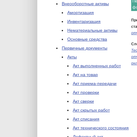
Пе
Внеооборотные активы
ф
Амортизация
Пр
Инвентаризация
ста
Нематериальные активы
от
Основные средства
Сл
Первичные документы
Те
Акты
от
он
Акт выполненных работ
Акт на товар
Акт приема-передачи
Акт проверки
Акт сверки
Акт скрытых работ
Акт списания
Акт технического состояния
Дефектный акт