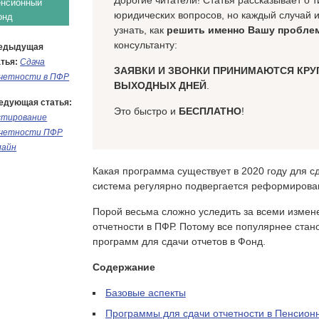
Дорогие читатели! Статья рассказывает о
нсионный
юридических вопросов, но каждый случай 
онд
узнать, как
решить именно Вашу пробле
консультанту:
едыдущая
тья:
Сдача
ЗАЯВКИ И ЗВОНКИ ПРИНИМАЮТСЯ КРУ
четности в ПФР
ВЫХОДНЫХ ДНЕЙ
.
едующая статья:
Это быстро и
БЕСПЛАТНО
!
стирование
четности ПФР
лайн
Какая программа существует в 2020 году для 
система регулярно подвергается реформирова
Порой весьма сложно уследить за всеми измен
отчетности в ПФР. Потому все популярнее ста
программ для сдачи отчетов в Фонд.
Содержание
Базовые аспекты
Программы для сдачи отчетности в Пенсион