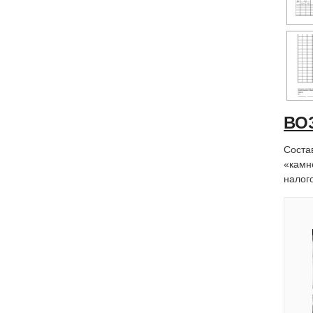
ВО
Соста
«камн
налог