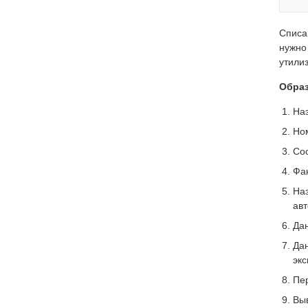
Списа
нужно
утили
Образ
Наз
Но
Сос
Фа
На
ав
Дан
Да
экс
Пе
Вы