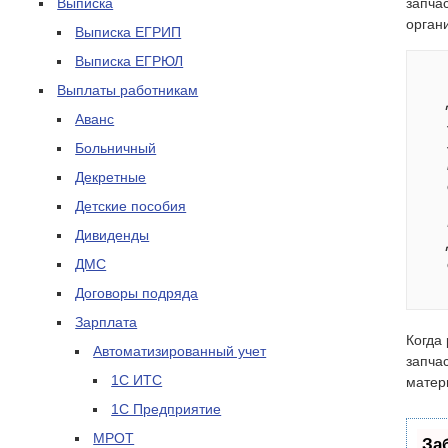
Выписка
запча
орган
Выписка ЕГРИП
Выписка ЕГРЮЛ
Выплаты работникам
Аванс
Больничный
Декретные
Детские пособия
Дивиденды
ДМС
Договоры подряда
Зарплата
Когда
Автоматизированный учет
запча
1С ИТС
матер
1С Предприятие
МРОТ
За