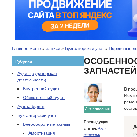
Главное меню
»
Записи
»
Бухгалтерский учет
»
Первичные д
ОСОБЕННОС
Рубрики
ЗАПЧАСТЕЙ
Аудит (аудиторская
деятельность)
Внутренний аудит
В про
Исклю
Обязательный аудит
ремон
Аутстаффинг
соста
Акт списания
Бухгалтерский учет
Предыдущая
Внеооборотные активы
Д
статья:
Акт
Амортизация
р
списания