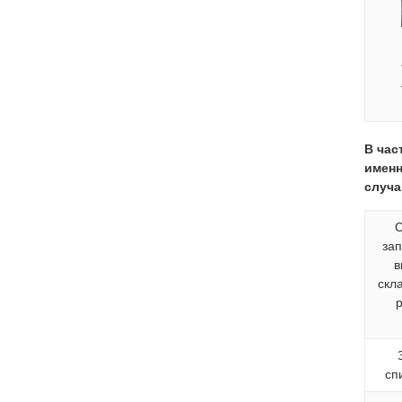
В час
именн
случа
зап
в
скл
сп