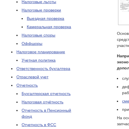
Налоговые льготы
Налоговые проверки
Выездная проверка
Камеральная проверка
Основ
Налоговые споры
средс
Оффшоры
участ
Налоговое планирование
Напри
Учетная политика
эконо
допол
Ответственность бухгалтера
Отраслевой учет
слу
Отчетность
деф
раб
Бухгалтерская отчетность
сме
Налоговая отчётность
при
Отчетность в Пенсионный
фонд
На ос
запча
Отчетность в ФСС