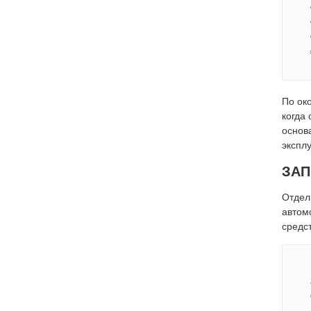
По ок
когда
основ
эксплу
ЗАП
Отдел
автом
средс