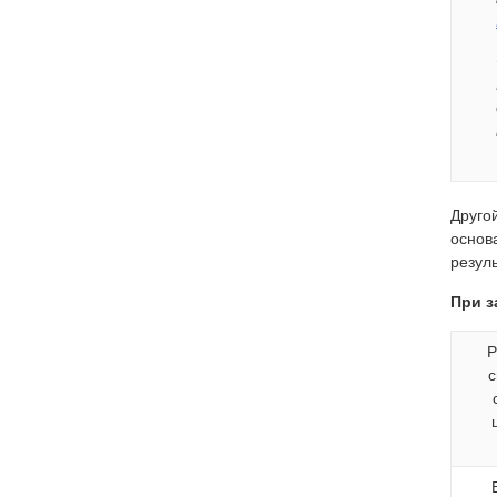
Друго
основ
резул
При з
Р
с