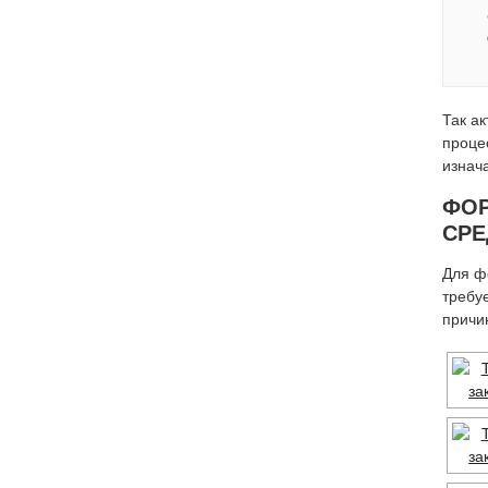
Так а
проце
изнач
ФОР
СРЕ
Для ф
требу
причи