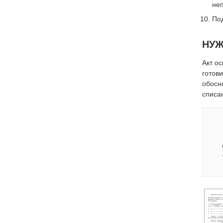
неп
Под
НУЖ
Акт о
готов
обосн
списа