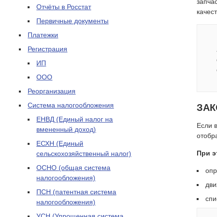
запчас
Отчёты в Росстат
качес
Первичные документы
Платежки
Регистрация
ИП
ООО
Реорганизация
Система налогообложения
ЗАК
ЕНВД (Единый налог на
Если 
вмененный доход)
отобр
ЕСХН (Единый
При э
сельскохозяйственный налог)
ОСНО (общая система
опр
налогообложения)
дви
ПСН (патентная система
спи
налогообложения)
УСН (Упрощенная система