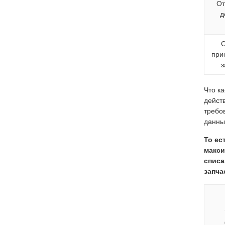
От
д
при
з
Что к
дейст
требо
данны
То ес
макси
списа
запча