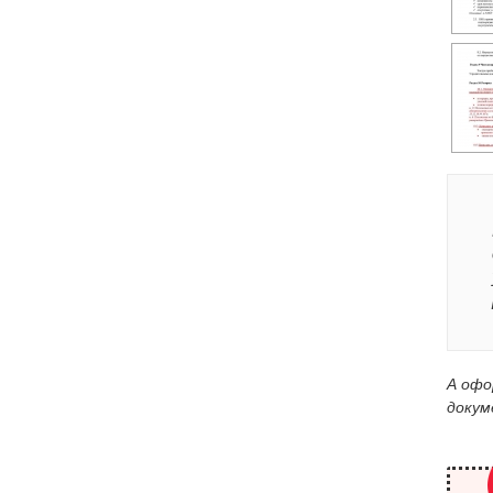
А офо
докум