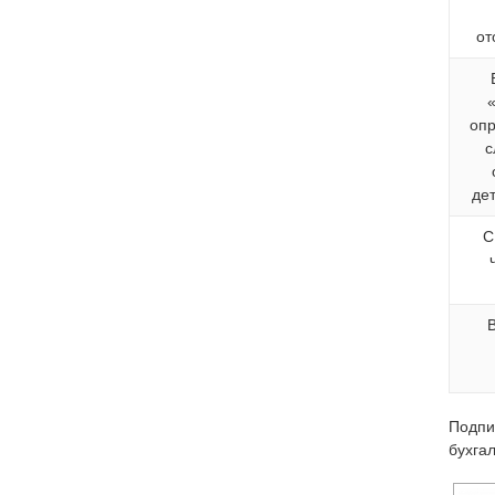
от
оп
с
де
С
Подпи
бухга