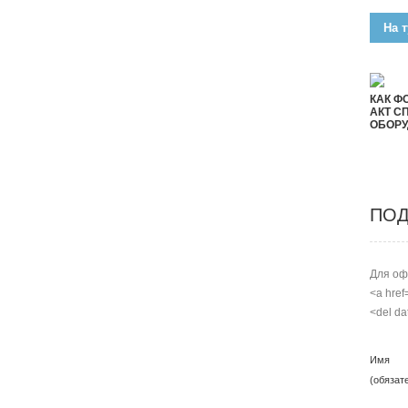
На т
КАК Ф
АКТ С
ОБОР
ПОД
Для оф
<a href
<del da
Имя
(обязат