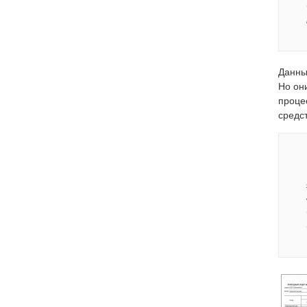
Данны
Но он
проце
средс