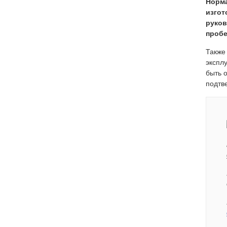
Норма
изгот
руков
пробе
Также
экспл
быть 
подтв