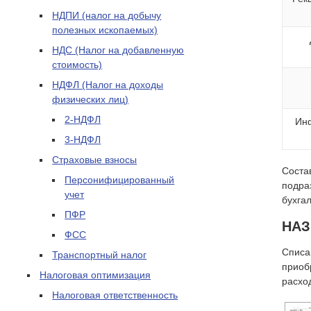
НДПИ (налог на добычу
полезных ископаемых)
НДС (Налог на добавленную
стоимость)
НДФЛ (Налог на доходы
физических лиц)
2-НДФЛ
Ин
3-НДФЛ
Страховые взносы
Соста
Персонифицированный
подра
учет
бухга
ПФР
НАЗ
ФСС
Списа
Транспортный налог
приоб
Налоговая оптимизация
расхо
Налоговая ответственность