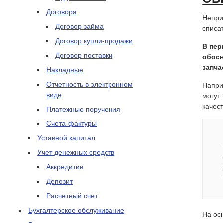
Договора
Непри
Договор займа
списа
Договор купли-продажи
В пер
Договор поставки
обосн
запча
Накладные
Отчетность в электронном
Напри
виде
могут 
качес
Платежные поручения
Счета-фактуры
Уставной капитал
Учет денежных средств
Аккредитив
Депозит
Расчетный счет
Бухгалтерское обслуживание
На ос