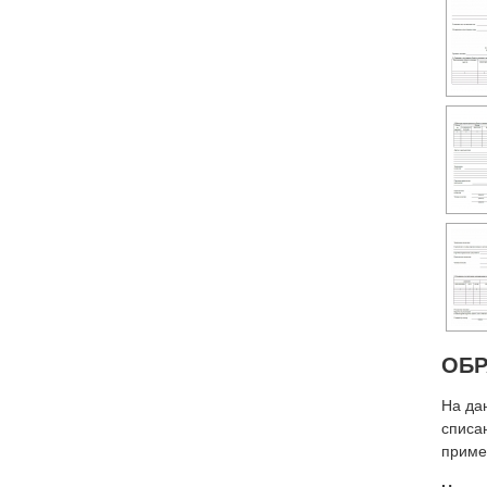
ОБР
На да
списа
приме