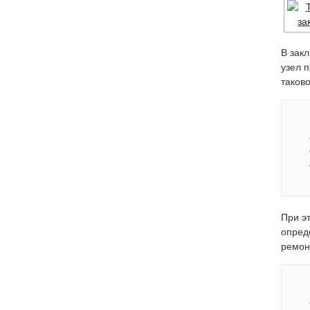
В зак
узел 
таков
При э
опред
ремон