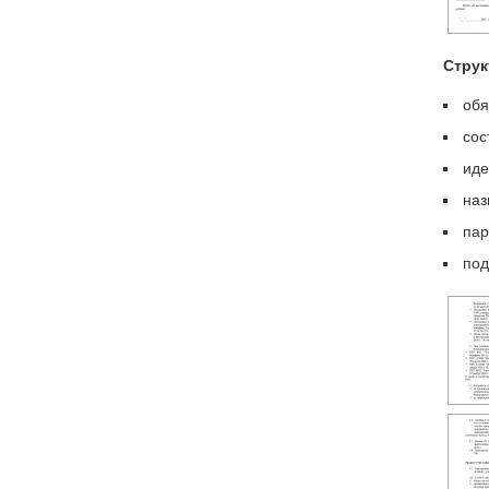
Струк
обя
сос
иде
наз
пар
под