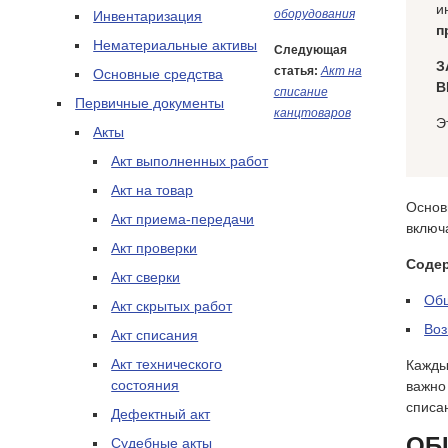
и
оборудования
Инвентаризация
п
Нематериальные активы
Следующая
З
статья:
Акт на
Основные средства
В
списание
Первичные документы
канцтоваров
Э
Акты
Акт выполненных работ
Акт на товар
Основ
Акт приема-передачи
включ
Акт проверки
Соде
Акт сверки
Об
Акт скрытых работ
Во
Акт списания
Акт технического
Кажды
состояния
важно
списа
Дефектный акт
ОБ
Судебные акты