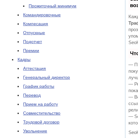
во
Прожиточный минимум
Командировочные
Кажд
Тра
Компесация
проз
Отпускные
упом
Подотчет
Seo
Премии
Чт
Кадры
— Пр
Аттестация
поку
Генеральный директор
луч
— Ре
График работы
пока
Перевод
— В
ссыл
Прием на работу
рели
Совместительство
— Se
Трудовой договор
кото
Увольнение
Seo