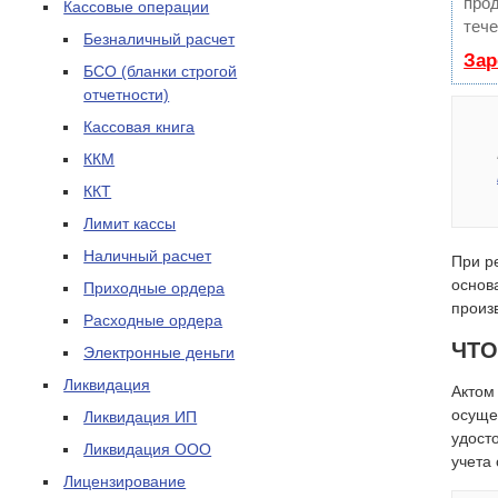
прод
Кассовые операции
тече
Безналичный расчет
Зар
БСО (бланки строгой
отчетности)
Кассовая книга
ККМ
ККТ
Лимит кассы
Наличный расчет
При р
основ
Приходные ордера
произ
Расходные ордера
ЧТО
Электронные деньги
Ликвидация
Актом
осуще
Ликвидация ИП
удост
Ликвидация ООО
учета
Лицензирование