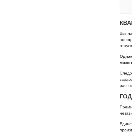
КВА
Выпла
поощр
отпус
Однак
может
Следо
зараб
расче
ГО
Преми
незав
Единс
произ