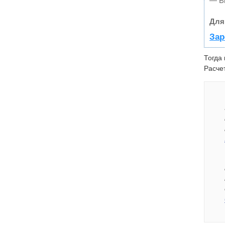
— В
Для
Зар
Тогда
Расче