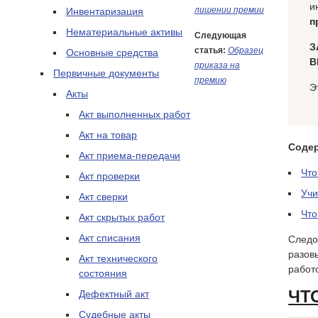
и
лишении премии
Инвентаризация
п
Нематериальные активы
Следующая
З
статья:
Образец
Основные средства
В
приказа на
Первичные документы
премию
Э
Акты
Акт выполненных работ
Акт на товар
Соде
Акт приема-передачи
Что
Акт проверки
Учи
Акт сверки
Что
Акт скрытых работ
Акт списания
Следо
разов
Акт технического
работ
состояния
ЧТ
Дефектный акт
Судебные акты