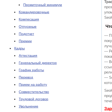
Тра
Прожиточный минимум
проз
Командировочные
упом
Seo
Компесация
Чт
Отпускные
Подотчет
— Пр
поку
Премии
луч
Кадры
— Ре
Аттестация
пока
— В
Генеральный директор
ссыл
График работы
рели
Перевод
— Se
кото
Прием на работу
Seo
Совместительство
прод
Трудовой договор
тече
Увольнение
Зар