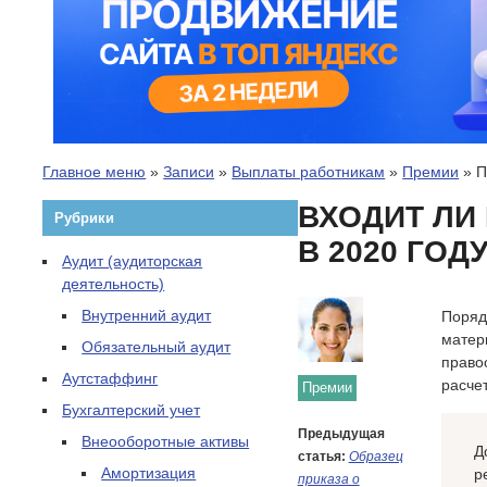
Главное меню
»
Записи
»
Выплаты работникам
»
Премии
»
П
ВХОДИТ ЛИ
Рубрики
В 2020 ГОД
Аудит (аудиторская
деятельность)
Внутренний аудит
Поряд
матер
Обязательный аудит
право
Аутстаффинг
расче
Премии
Бухгалтерский учет
Предыдущая
Внеооборотные активы
Д
статья:
Образец
Амортизация
р
приказа о