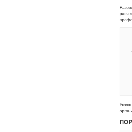
Разов
расче
профе
Указа
орган
ПО