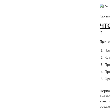
Как ви
ЧТ
↑
При р
На
Ко
Пр
Пр
Ор
Перио
внеза
включ
родам