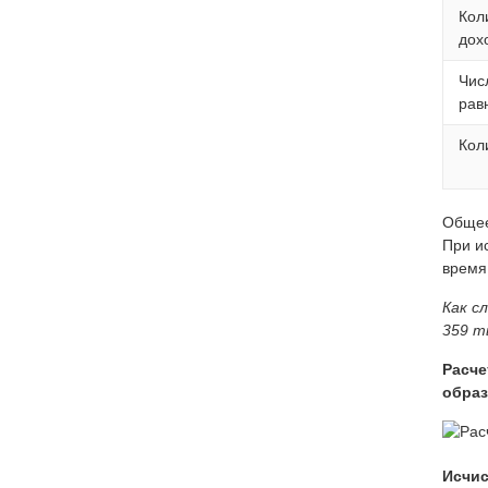
Кол
дох
Чис
рав
Кол
Общее
При и
время
Как с
359 ты
Расче
образ
Исчис