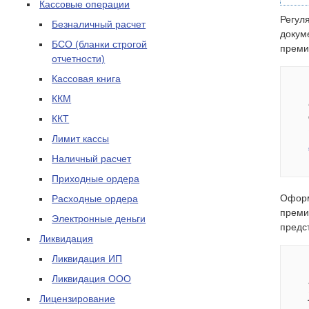
Кассовые операции
Регул
Безналичный расчет
докум
БСО (бланки строгой
преми
отчетности)
Кассовая книга
ККМ
ККТ
Лимит кассы
Наличный расчет
Приходные ордера
Оформ
Расходные ордера
преми
Электронные деньги
предс
Ликвидация
Ликвидация ИП
Ликвидация ООО
Лицензирование