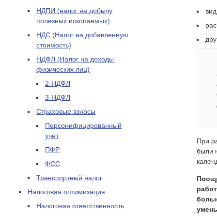
НДПИ (налог на добычу
вид
полезных ископаемых)
рас
НДС (Налог на добавленную
дру
стоимость)
НДФЛ (Налог на доходы
физических лиц)
2-НДФЛ
3-НДФЛ
Страховые взносы
Персонифицированный
учет
При р
ПФР
были 
кален
ФСС
Транспортный налог
Поощр
работ
Налоговая оптимизация
больн
Налоговая ответственность
умен