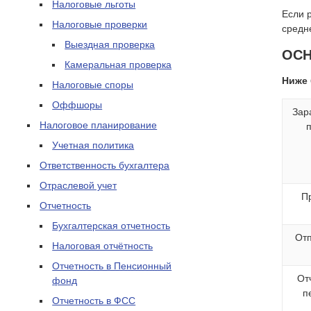
Налоговые льготы
Если 
Налоговые проверки
средн
Выездная проверка
ОСН
Камеральная проверка
Ниже 
Налоговые споры
Оффшоры
Зар
Налоговое планирование
Учетная политика
Ответственность бухгалтера
Отраслевой учет
П
Отчетность
Бухгалтерская отчетность
От
Налоговая отчётность
Отчетность в Пенсионный
От
фонд
п
Отчетность в ФСС