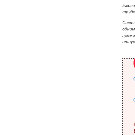
Ежего
трудо
Систе
одним
преми
отпус