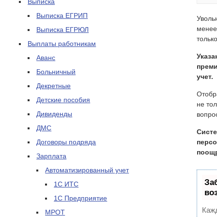
Выписка
Выписка ЕГРИП
Уволь
менее
Выписка ЕГРЮЛ
тольк
Выплаты работникам
Указа
Аванс
преми
Больничный
учет.
Декретные
Отобр
Детские пособия
не то
Дивиденды
вопро
ДМС
Систе
Договоры подряда
персо
поощр
Зарплата
Автоматизированный учет
За
1С ИТС
во
1С Предприятие
Кажд
МРОТ