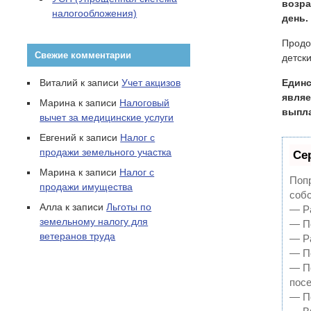
возра
налогообложения)
день.
Продо
Свежие комментарии
детск
Виталий
к записи
Учет акцизов
Единс
являе
Марина
к записи
Налоговый
выпла
вычет за медицинские услуги
Евгений
к записи
Налог с
продажи земельного участка
Се
Марина
к записи
Налог с
Попр
продажи имущества
собс
Алла
к записи
Льготы по
— Ра
земельному налогу для
— По
ветеранов труда
— Ра
— По
— П
пос
— По