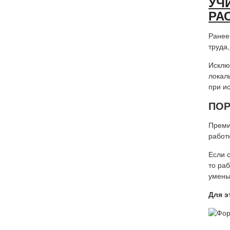
УЧ
РА
Ранее
труда,
Исклю
локал
при и
ПОР
Преми
работ
Если 
то ра
умень
Для э