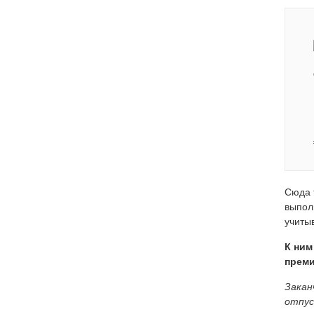
Сюда 
выпол
учиты
К ним
преми
Закан
отпус