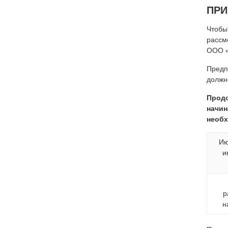
ПР
Чтобы
рассм
ООО «
Предп
должн
Продо
начин
необх
Ию
и
р
н