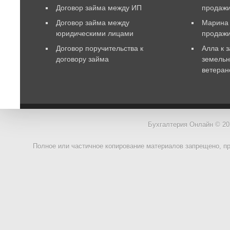
Договор займа между ИП
продажи
Договор займа между
Марина
юридическими лицами
продаж
Договор поручительства к
Алла
к 
договору займа
земельн
ветеран
Бухгалтерия Онлайн © 20
Полное или частичное копирование материалов запрещено, п