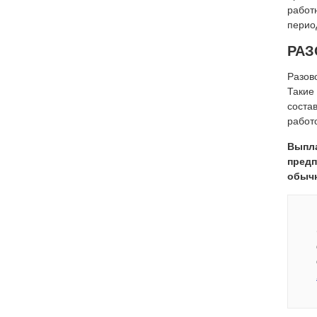
работ
перио
РАЗ
Разов
Такие
соста
работ
Выпла
предп
обычн