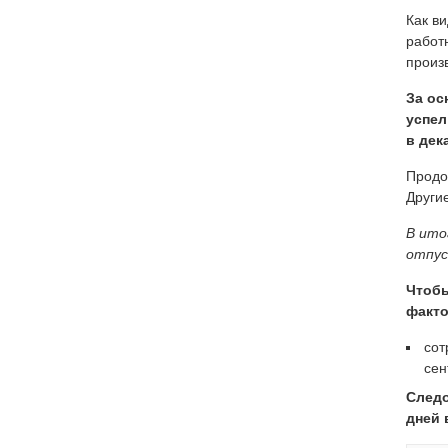
Как в
работ
произ
За ос
успел
в дек
Продо
Други
В ито
отпус
Чтобы
факто
сот
сен
Следо
дней 