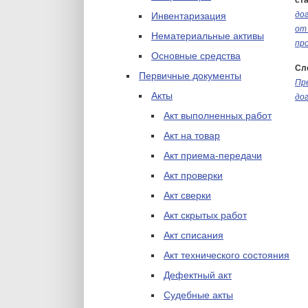
ста
до
Инвентаризация
от
Нематериальные активы
пр
Основные средства
Сл
Первичные документы
Пр
Акты
до
Акт выполненных работ
Акт на товар
Акт приема-передачи
Акт проверки
Акт сверки
Акт скрытых работ
Акт списания
Акт технического состояния
Дефектный акт
Судебные акты