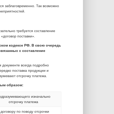
ься заблаговременно. Так возможно
неприятностей.
зательно требуется составление
 «договор поставки».
ском кодексе РФ. В свою очередь
связанных с составление
 документе всегда подробно
ередко поставка продукции и
зумевают отсрочку платежа.
ным образом:
одразумевающего изначально
отсрочку платежа
 договору по поводу отсрочки