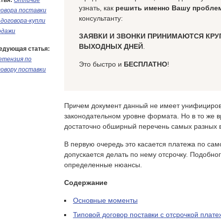
тья:
Отличие
узнать, как
решить именно Вашу пробле
говора поставки
консультанту:
 договора-купли
одажи
ЗАЯВКИ И ЗВОНКИ ПРИНИМАЮТСЯ КРУ
ВЫХОДНЫХ ДНЕЙ
.
едующая статья:
етензия по
Это быстро и
БЕСПЛАТНО
!
говору поставки
Причем документ данный не имеет унифициров
законодательном уровне формата. Но в то же в
достаточно обширный перечень самых разных 
В первую очередь это касается платежа по сам
допускается делать по нему отсрочку. Подобно
определенные нюансы.
Содержание
Основные моменты
Типовой договор поставки с отсрочкой плате