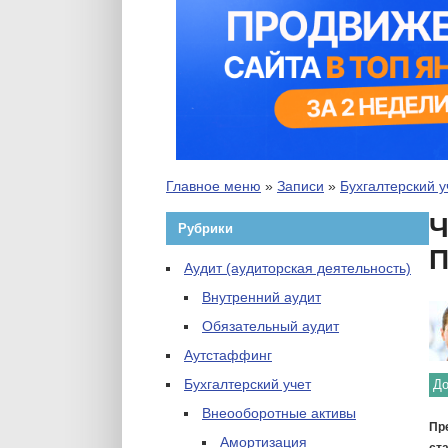
Главное меню
»
Записи
»
Бухгалтерский у
Ч
Рубрики
П
Аудит (аудиторская деятельность)
Внутренний аудит
Обязательный аудит
Аутстаффинг
Бухгалтерский учет
До
Внеооборотные активы
Пр
Амортизация