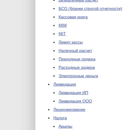
Безналичный расчет
БСО (бланки строгой отчетности)
Кассовая книга
ККМ
ККТ
Лимит кассы
Наличный расчет
Приходные ордера
Расходные ордера
Электронные деньги
Ликвидация
Ликвидация ИП
Ликвидация ООО
Лицензирование
Налоги
Акцизы