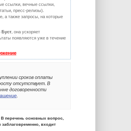
е ссылки, вечные ссылки,
татьи, пресс-релизы).
, а также запросы, на которые
ю
Буст
, она ускоряет
льтаты появляются уже в течение
вижение
туплении сроков оплаты
просту отсутствует. В
онне договоренности
лашение
.
. В перечень основных вопрос,
и заблаговременно, входит