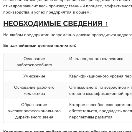
от кадров зависит весь производственный процесс, эффективнос
производства и успех предприятия в общем.
НЕОБХОДИМЫЕ СВЕДЕНИЯ ↑
На любом предприятии непременно должна проводиться кадрова
Ее важнейшими целями являются:
Основание
И полноценного коллектива
работоспособного
Умножение
Квалификационного уровня пе
Основание рабочего
Оптимального по возрастной и п
коллектива
степени квалификационной пр
Образование
Которое способно своевременн
высокопрофессионального
обстоятельств, предвидеть пос
директивного звена
перспективы развития
Кадровая политика любого предприятия обязана охватыват