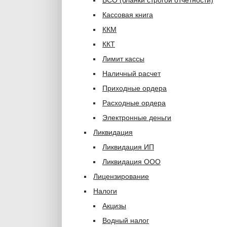
БСО (бланки строгой отчетности)
Кассовая книга
ККМ
ККТ
Лимит кассы
Наличный расчет
Приходные ордера
Расходные ордера
Электронные деньги
Ликвидация
Ликвидация ИП
Ликвидация ООО
Лицензирование
Налоги
Акцизы
Водный налог