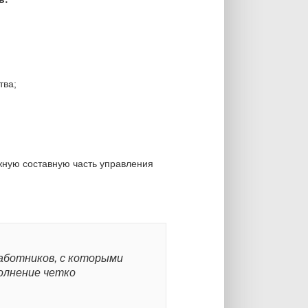
тва;
жную составную часть управления
аботников, с которыми
олнение четко