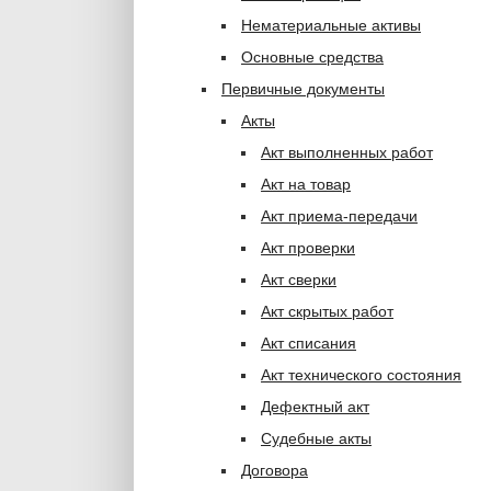
Нематериальные активы
Основные средства
Первичные документы
Акты
Акт выполненных работ
Акт на товар
Акт приема-передачи
Акт проверки
Акт сверки
Акт скрытых работ
Акт списания
Акт технического состояния
Дефектный акт
Судебные акты
Договора