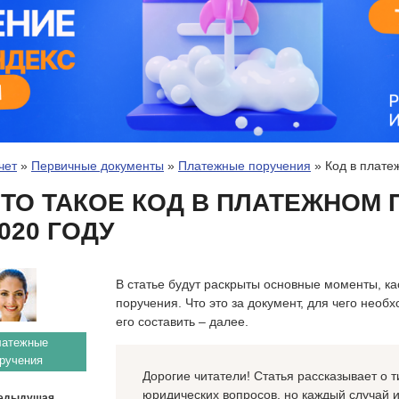
чет
»
Первичные документы
»
Платежные поручения
»
Код в плате
ТО ТАКОЕ КОД В ПЛАТЕЖНОМ 
020 ГОДУ
В статье будут раскрыты основные моменты, к
поручения. Что это за документ, для чего необ
его составить – далее.
латежные
ручения
Дорогие читатели! Статья рассказывает о
юридических вопросов, но каждый случай 
едыдущая