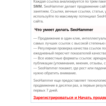
Каждая ссылка анализируется по трем паке
SMM.
SeoHammer делает продвижение сайт
занятием. Ссылки, вечные ссылки, статьи, 
используйте по максимуму потенциал Seo
сайта.
Что умеет делать SeoHammer
— Продвижение в один клик, интеллектуаль
самых лучших ссылок с высокой степенью 
— Регулярная проверка качества ссылок по
ежедневный пересчет показателей качества
— Все известные форматы ссылок: арендны
публикации (упоминания, мнения, отзывы, с
— SeoHammer покажет, где рост или падение
нужно обратить внимание.
SeoHammer еще предоставляет технологи
продвижение в десятки раз, а первые резу
первых 7 дней.
Зарегистрироваться и Начать прод