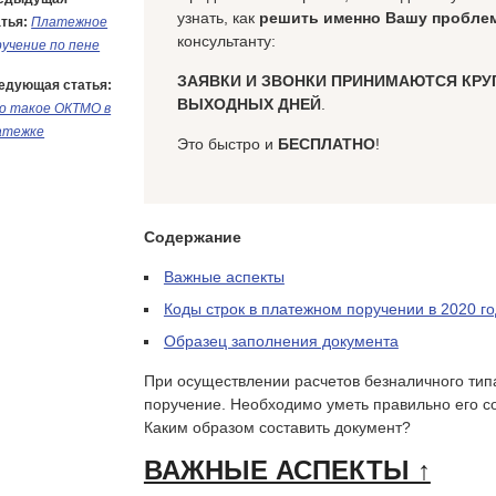
узнать, как
решить именно Вашу пробле
тья:
Платежное
консультанту:
ручение по пене
ЗАЯВКИ И ЗВОНКИ ПРИНИМАЮТСЯ КРУ
едующая статья:
ВЫХОДНЫХ ДНЕЙ
.
о такое ОКТМО в
атежке
Это быстро и
БЕСПЛАТНО
!
Содержание
Важные аспекты
Коды строк в платежном поручении в 2020 го
Образец заполнения документа
При осуществлении расчетов безналичного тип
поручение. Необходимо уметь правильно его со
Каким образом составить документ?
ВАЖНЫЕ АСПЕКТЫ ↑