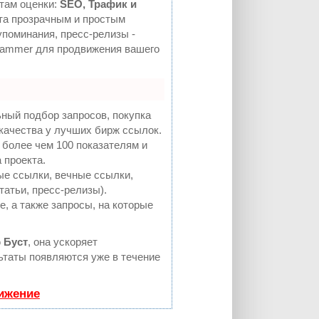
там оценки:
SEO, Трафик и
а прозрачным и простым
упоминания, пресс-релизы -
Hammer для продвижения вашего
ный подбор запросов, покупка
качества у лучших бирж ссылок.
 более чем 100 показателям и
 проекта.
е ссылки, вечные ссылки,
татьи, пресс-релизы).
, а также запросы, на которые
ю
Буст
, она ускоряет
льтаты появляются уже в течение
вижение