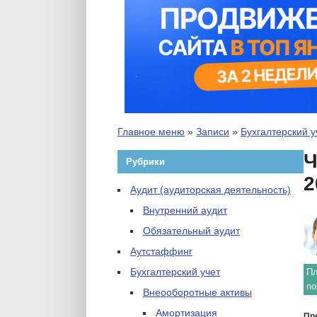
Главное меню
»
Записи
»
Бухгалтерский у
Ч
Рубрики
2
Аудит (аудиторская деятельность)
Внутренний аудит
Обязательный аудит
Аутстаффинг
Бухгалтерский учет
П
по
Внеооборотные активы
Амортизация
Пр