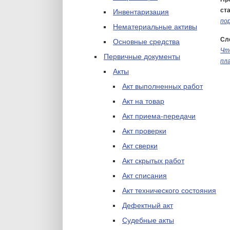
ста
Инвентаризация
по
Нематериальные активы
Сл
Основные средства
Чт
Первичные документы
пл
Акты
Акт выполненных работ
Акт на товар
Акт приема-передачи
Акт проверки
Акт сверки
Акт скрытых работ
Акт списания
Акт технического состояния
Дефектный акт
Судебные акты