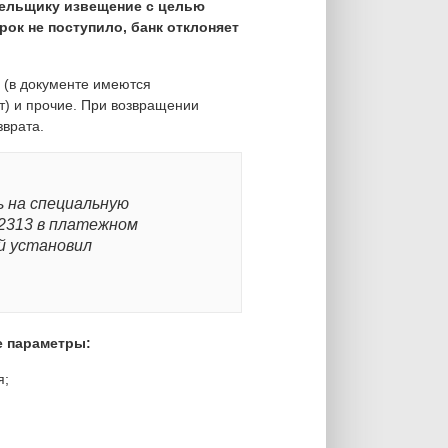
тельщику извещение с целью
рок не поступило, банк отклоняет
 (в документе имеются
т) и прочие. При возвращении
зврата.
 на специальную
 2313 в платежном
й установил
е параметры:
я;