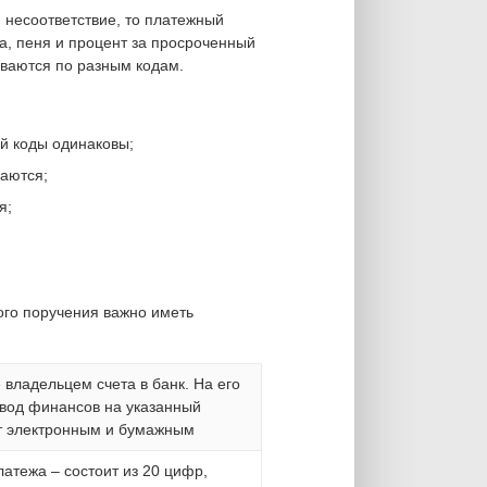
 несоответствие, то платежный
да, пеня и процент за просроченный
ываются по разным кодам.
й коды одинаковы;
аются;
я;
ого поручения важно иметь
владельцем счета в банк. На его
вод финансов на указанный
ет электронным и бумажным
атежа – состоит из 20 цифр,