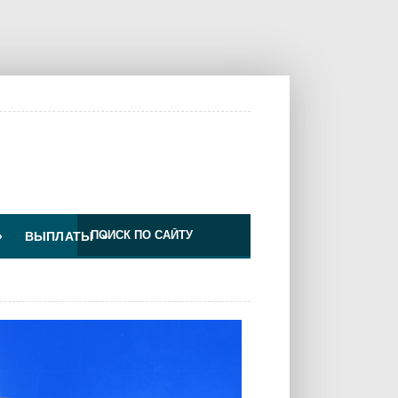
»
ВЫПЛАТЫ
»