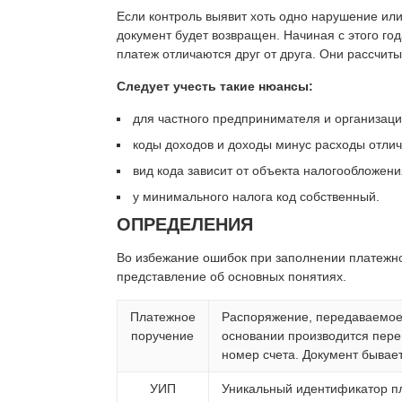
Если контроль выявит хоть одно нарушение или
документ будет возвращен. Начиная с этого го
платеж отличаются друг от друга. Они рассчит
Следует учесть такие нюансы:
для частного предпринимателя и организаци
коды доходов и доходы минус расходы отлич
вид кода зависит от объекта налогообложени
у минимального налога код собственный.
ОПРЕДЕЛЕНИЯ
Во избежание ошибок при заполнении платежн
представление об основных понятиях.
Платежное
Распоряжение, передаваемое 
поручение
основании производится пере
номер счета. Документ быва
УИП
Уникальный идентификатор пл