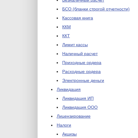
Безналичный расчет
БСО (бланки строгой отчетности)
Кассовая книга
ККМ
ККТ
Лимит кассы
Наличный расчет
Приходные ордера
Расходные ордера
Электронные деньги
Ликвидация
Ликвидация ИП
Ликвидация ООО
Лицензирование
Налоги
Акцизы