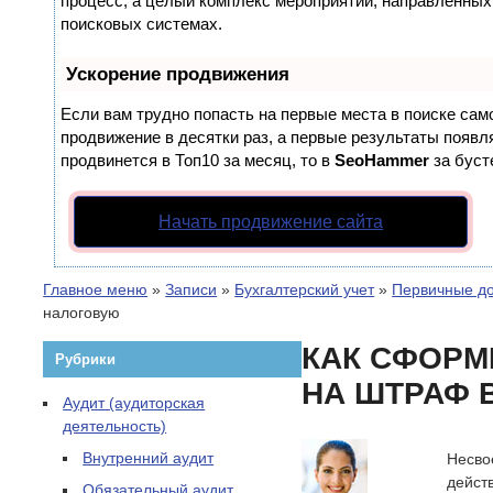
процесс, а целый комплекс мероприятий, направленных
поисковых системах.
Ускорение продвижения
Если вам трудно попасть на первые места в поиске са
продвижение в десятки раз, а первые результаты появля
продвинется в Топ10 за месяц, то в
SeoHammer
за бус
Начать продвижение сайта
Главное меню
»
Записи
»
Бухгалтерский учет
»
Первичные д
налоговую
КАК СФОРМ
Рубрики
НА ШТРАФ В
Аудит (аудиторская
деятельность)
Внутренний аудит
Несво
дейст
Обязательный аудит