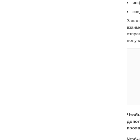
инф
све
Запол
взаим
отпра
получ
Чтобы
допол
прояв
Чтобы