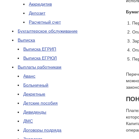
испол
Аккредитив
Бумаг
Депозит
Расчетный счет
Пер
Бухгалтерское обслуживание
Оп
Выписка
За
Выписка ЕГРИП
Опл
Выписка ЕГРЮЛ
Пер
Выплаты работникам
Переч
Аванс
можно
Больничный
закон
Декретные
ПО
Детские пособия
Плате
Дивиденды
котор
ДМС
Капит
Договоры подряда
опера