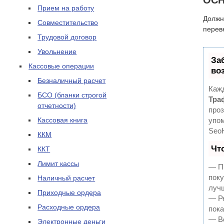
ОСН
Прием на работу
Должн
Совместительство
перев
Трудовой договор
Увольнение
За
Кассовые операции
во
Безналичный расчет
Кажд
БСО (бланки строгой
Тра
отчетности)
проз
Кассовая книга
упом
Seo
ККМ
Чт
ККТ
Лимит кассы
— Пр
поку
Наличный расчет
луч
Приходные ордера
— Ре
Расходные ордера
пока
— В
Электронные деньги