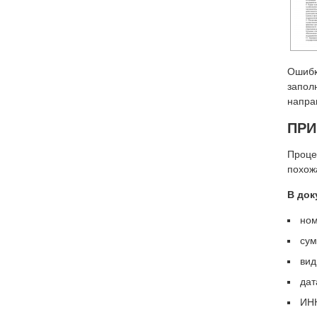
Ошибк
запол
напра
ПРИ
Проце
похож
В док
ном
сум
вид
дат
ИНН