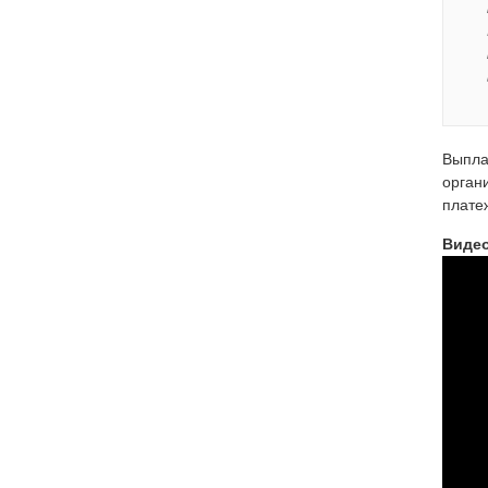
Выпла
орган
плате
Видео