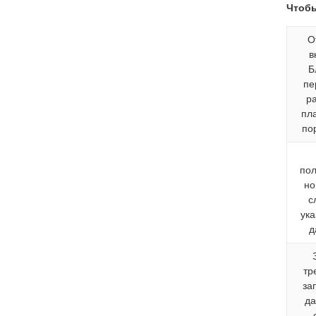
Чтобы
О
в
Б
пе
р
пл
по
пол
но
с
ука
д
тр
за
да