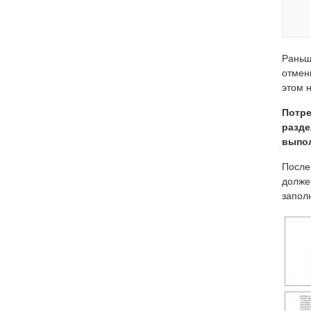
Раньш
отмен
этом 
Потре
разде
выпол
После
долже
запол