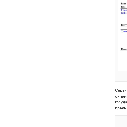
Серви
онлай
госуд
предн