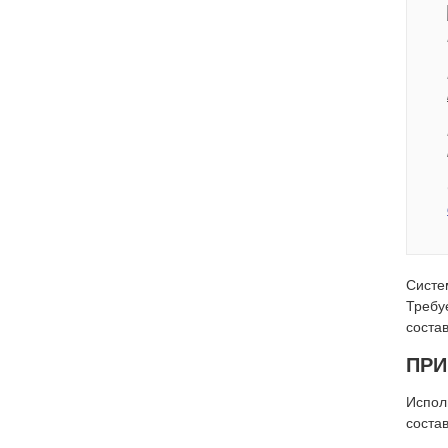
Систе
Требу
соста
ПРИ
Испол
соста