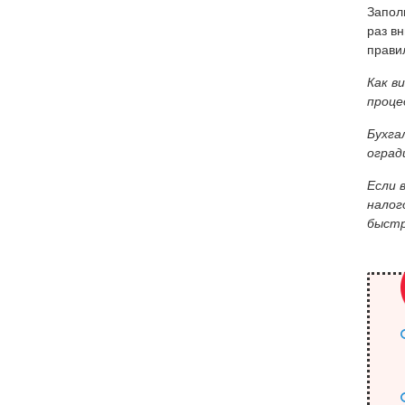
Запол
раз в
прави
Как в
проце
Бухга
оград
Если 
налог
быстр