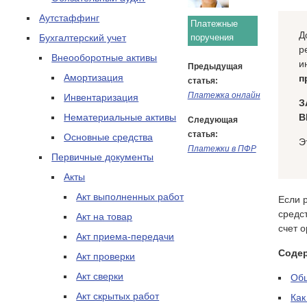
Аутстаффинг
Платежные
Д
Бухгалтерский учет
поручения
р
Внеооборотные активы
и
Предыдущая
Амортизация
п
статья:
Платежка онлайн
Инвентаризация
З
Нематериальные активы
В
Следующая
статья:
Основные средства
Э
Платежки в ПФР
Первичные документы
Акты
Акт выполненных работ
Если 
средс
Акт на товар
счет 
Акт приема-передачи
Соде
Акт проверки
Акт сверки
Об
Акт скрытых работ
Как