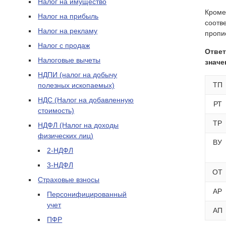
Налог на имущество
Кроме 
Налог на прибыль
соотв
Налог на рекламу
пропи
Налог с продаж
Ответ
Налоговые вычеты
значе
НДПИ (налог на добычу
ТП
полезных ископаемых)
НДС (Налог на добавленную
РТ
стоимость)
ТР
НДФЛ (Налог на доходы
физических лиц)
ВУ
2-НДФЛ
3-НДФЛ
ОТ
Страховые взносы
АР
Персонифицированный
учет
АП
ПФР