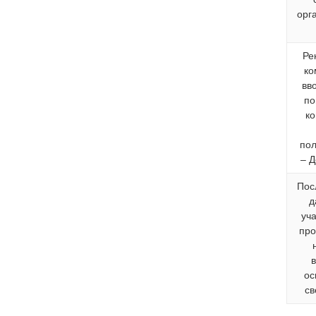
орг
Ре
ко
вв
п
ко
пол
– 
Пос
д
уч
про
ос
св