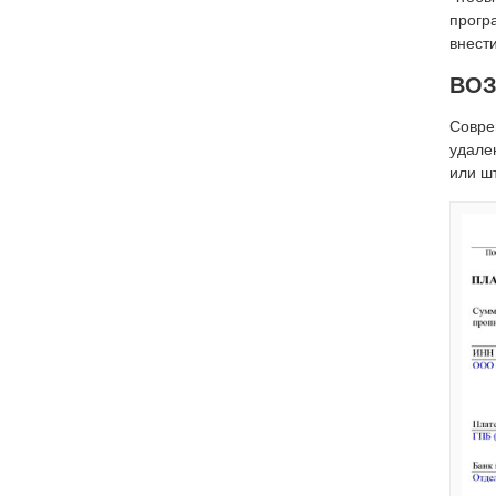
прогр
внест
ВОЗ
Совре
удале
или ш