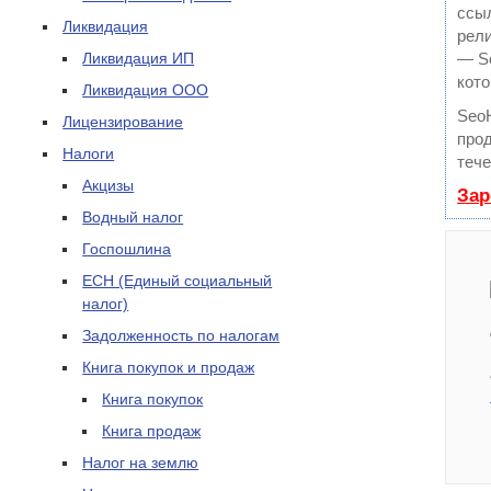
ссыл
Ликвидация
рели
Ликвидация ИП
— Se
кото
Ликвидация ООО
Seo
Лицензирование
прод
Налоги
тече
Акцизы
Зар
Водный налог
Госпошлина
ЕСН (Единый социальный
налог)
Задолженность по налогам
Книга покупок и продаж
Книга покупок
Книга продаж
Налог на землю