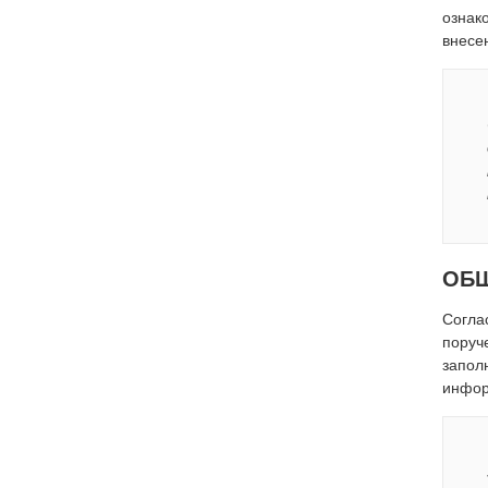
ознак
внесе
ОБЩ
Согла
поруч
запол
инфо