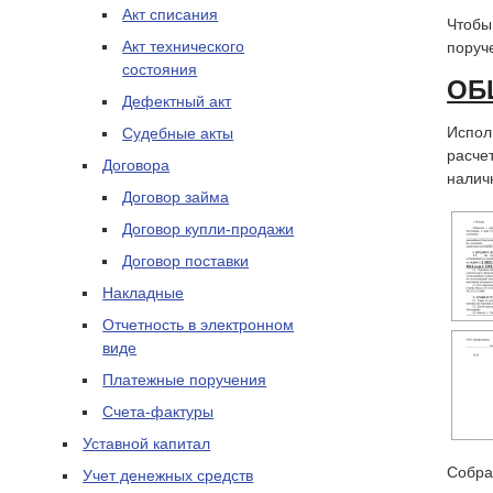
Акт списания
Чтобы
Акт технического
поруч
состояния
ОБ
Дефектный акт
Испол
Судебные акты
расче
Договора
налич
Договор займа
Договор купли-продажи
Договор поставки
Накладные
Отчетность в электронном
виде
Платежные поручения
Счета-фактуры
Уставной капитал
Собра
Учет денежных средств