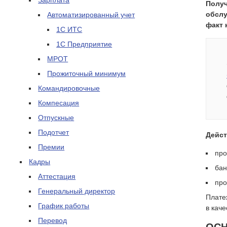
Зарплата
Получ
обслу
Автоматизированный учет
факт 
1С ИТС
1С Предприятие
МРОТ
Прожиточный минимум
Командировочные
Компесация
Отпускные
Подотчет
Дейст
Премии
про
Кадры
бан
Аттестация
про
Генеральный директор
Плате
График работы
в каче
Перевод