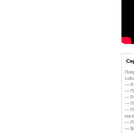
Се
Попр
собс
— Ра
— По
— Ра
— По
— П
пос
— По
— В