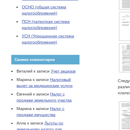
ОСНО (общая система
налогообложения)
ПСН (патентная система
налогообложения)
УСН (Упрощенная система
налогообложения)
Свежие комментарии
Виталий
к записи
Учет акцизов
Марина
к записи
Налоговый
Следу
вычет за медицинские услуги
разли
плате
Евгений
к записи
Налог с
продажи земельного участка
Марина
к записи
Налог с
продажи имущества
Алла
к записи
Льготы по
земельному налогу для