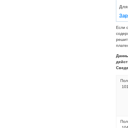
Для
Зар
Если 
содер
решит
плате
Данны
дейст
Сведе
Пол
10
Пол
10