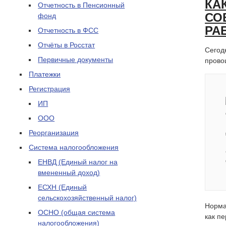
КА
Отчетность в Пенсионный
СО
фонд
РА
Отчетность в ФСС
Отчёты в Росстат
Сегод
Первичные документы
прово
Платежки
Регистрация
ИП
ООО
Реорганизация
Система налогообложения
ЕНВД (Единый налог на
вмененный доход)
ЕСХН (Единый
сельскохозяйственный налог)
Норма
ОСНО (общая система
как п
налогообложения)