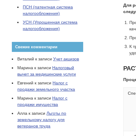
Для р
ПСН (патентная система
след
налогообложения)
УСН (Упрощенная система
Про
налогообложения)
кач
Пр
К 
Свежие комментарии
уд
Виталий
к записи
Учет акцизов
РАС
Марина
к записи
Налоговый
вычет за медицинские услуги
Проце
Евгений
к записи
Налог с
продажи земельного участка
Спе
Марина
к записи
Налог с
продажи имущества
Алла
к записи
Льготы по
земельному налогу для
ветеранов труда