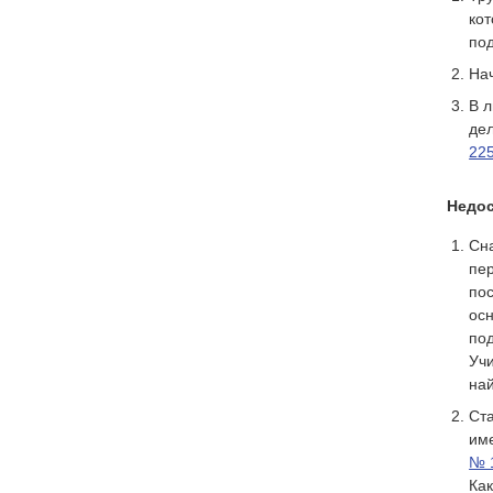
кот
по
На
В л
дел
225
Недос
Сна
пер
пос
ос
под
Учи
на
Ст
им
№ 1
Как