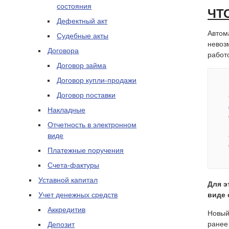
состояния
ЧТ
Дефектный акт
Автом
Судебные акты
невоз
Договора
работ
Договор займа
Договор купли-продажи
Договор поставки
Накладные
Отчетность в электронном
виде
Платежные поручения
Счета-фактуры
Уставной капитал
Для э
Учет денежных средств
виде 
Аккредитив
Новый
ранее
Депозит