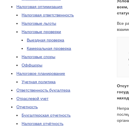
Услов
Налоговая оптимизация
всем,
стату
Налоговая ответственность
Налоговые льготы
Все р
взаим
Налоговые проверки
Выездная проверка
Камеральная проверка
Налоговые споры
Оффшоры
Налоговое планирование
Учетная политика
Отсут
Ответственность бухгалтера
госуд
наход
Отраслевой учет
Отчетность
Непра
после
Бухгалтерская отчетность
органи
Налоговая отчётность