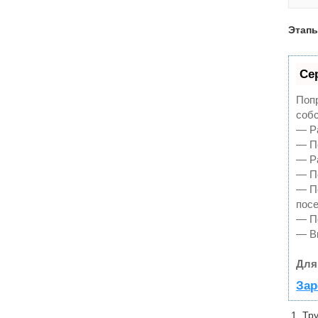
Этапы
Се
Попр
собс
— Ра
— По
— Ра
— По
— П
пос
— По
— В
Для
Зар
Тр