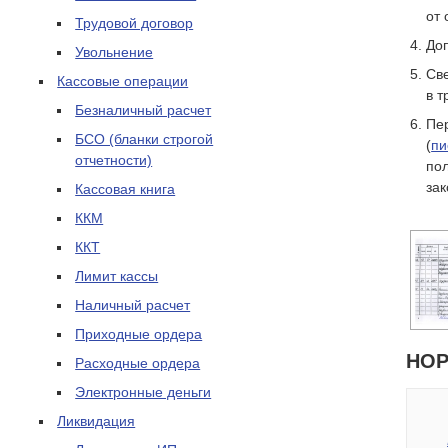
от 
Трудовой договор
До
Увольнение
Св
Кассовые операции
в т
Безналичный расчет
Пе
БСО (бланки строгой
(
пи
отчетности)
по
зак
Кассовая книга
ККМ
ККТ
Лимит кассы
Наличный расчет
Приходные ордера
НОР
Расходные ордера
Электронные деньги
Ликвидация