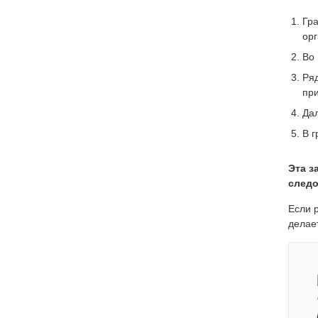
Гр
орг
Во
Ряд
при
Дал
В г
Эта з
следо
Если 
делае