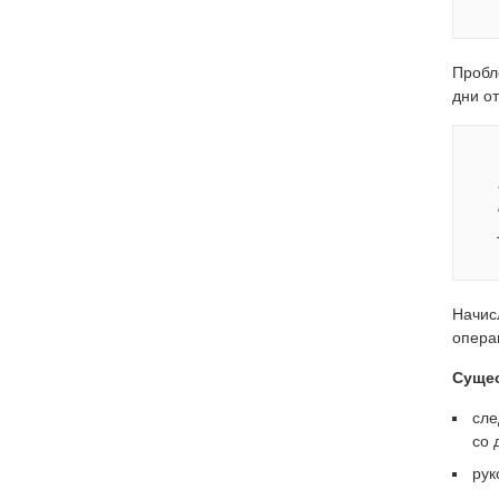
Пробл
дни о
Начис
опера
Сущес
сл
со 
рук