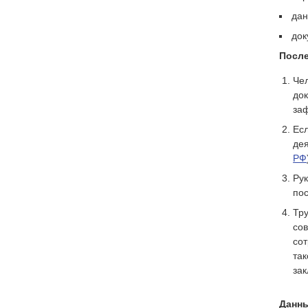
дан
док
После
Че
док
за
Есл
дея
РФ
Рук
пос
Тр
сов
со
так
за
Данны