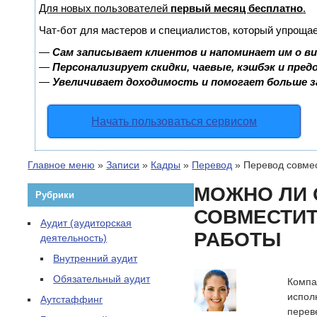
Для новых пользователей
первый месяц бесплатно
.
Чат-бот для мастеров и специалистов, который упрощае
—
Сам записывает клиентов и напоминает им о в
—
Персонализирует скидки, чаевые, кэшбэк и пре
—
Увеличивает доходимость и помогает больше 
Начать пользоваться сервисом
Главное меню
»
Записи
»
Кадры
»
Перевод
»
Перевод совмес
МОЖНО ЛИ 
Рубрики
СОВМЕСТИТ
Аудит (аудиторская
РАБОТЫ
деятельность)
Внутренний аудит
Обязательный аудит
Компа
испол
Аутстаффинг
перев