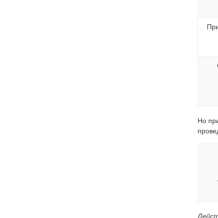
Пр
Но пр
прове
Дейст