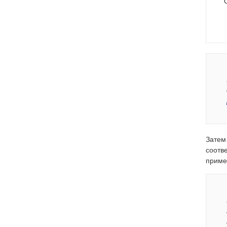
Затем
соотв
приме