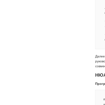
Далее
руков
совме
НЮА
Прогр
п