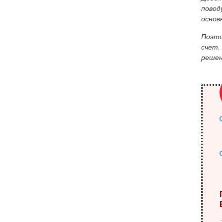
повод
основ
Поэто
счет.
решен