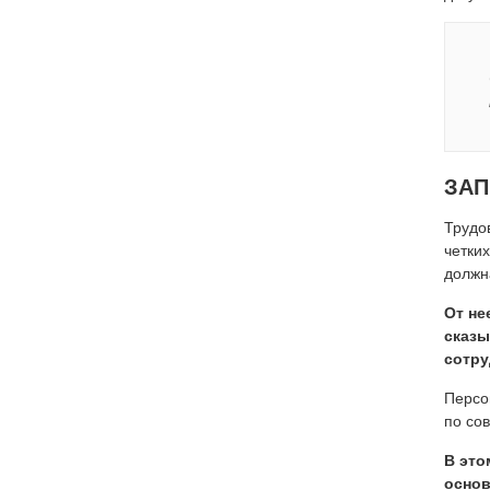
ЗАП
Трудо
четки
должн
От не
сказы
сотру
Персо
по со
В это
основ