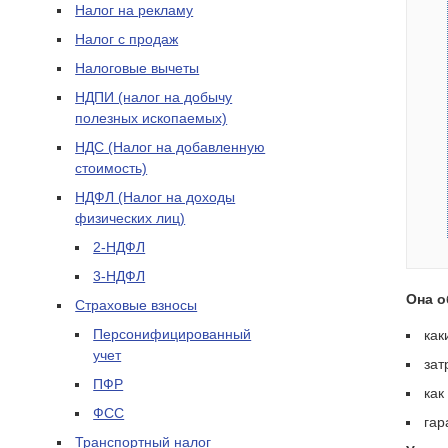
Налог на рекламу
Налог с продаж
Налоговые вычеты
НДПИ (налог на добычу
полезных ископаемых)
НДС (Налог на добавленную
стоимость)
НДФЛ (Налог на доходы
физических лиц)
2-НДФЛ
3-НДФЛ
Она о
Страховые взносы
Персонифицированный
как
учет
зат
ПФР
как
ФСС
гар
Транспортный налог