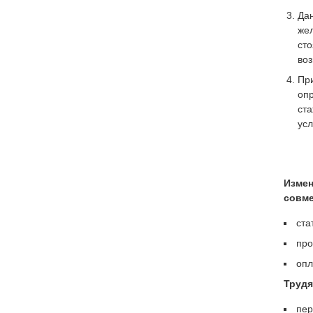
Дан
же
сто
во
Пр
оп
ст
усл
Измен
совме
ста
про
опл
Трудя
пер