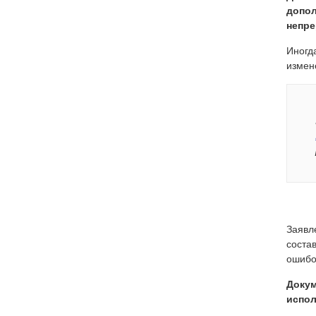
допол
непре
Иногд
измен
Заявл
соста
ошибо
Докум
испол