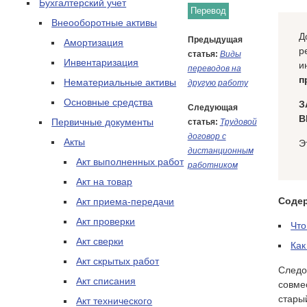
Бухгалтерский учет
Перевод
Внеооборотные активы
Д
Предыдущая
Амортизация
р
статья:
Виды
Инвентаризация
и
переводов на
п
Нематериальные активы
другую работу
Основные средства
З
Следующая
В
Первичные документы
статья:
Трудовой
договор с
Акты
Э
дистанционным
Акт выполненных работ
работником
Акт на товар
Соде
Акт приема-передачи
Акт проверки
Что
Акт сверки
Как
Акт скрытых работ
Следо
Акт списания
совме
стары
Акт технического