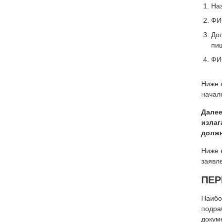
На
ФИ
Дол
пиш
ФИ
Ниже 
начало
Далее
излаг
должн
Ниже 
заявл
ПЕР
Наибо
подра
докум