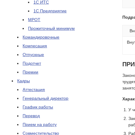
1С ИТС
1С Предприятие
Подра
МРОТ
Прожиточный минимум
Вн
Командировочные
Вну
Компесация
Отпускные
Подотчет
ПРИ
Премии
Закон
Кадры
трудя
занят
Аттестация
Генеральный директор
Харак
График работы
У ч
Перевод
За
Прием на работу
ра
Совместительство
Раб