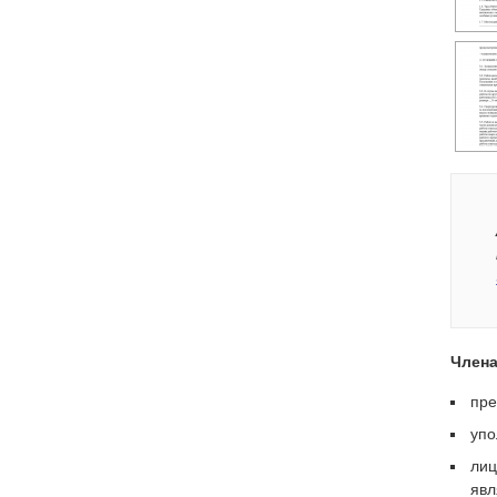
Члена
пре
упо
лиц
явл