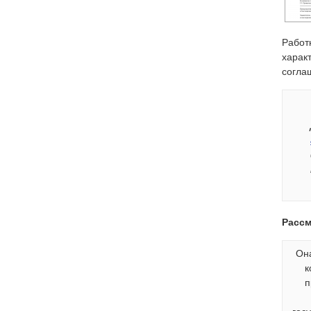
Работ
харак
согла
Рассм
Он
к
п