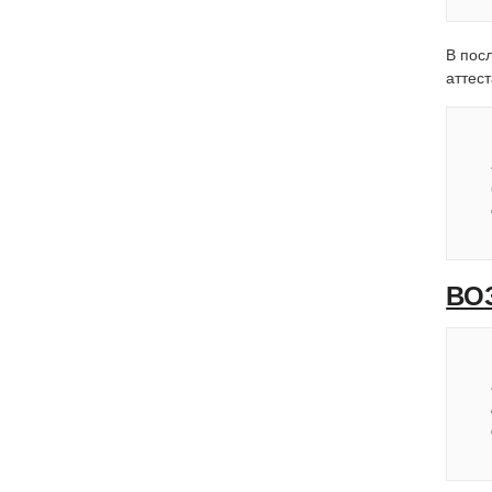
В пос
аттес
ВО