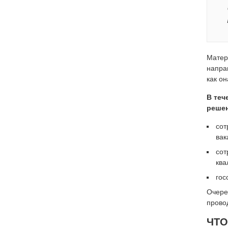
Матер
напра
как о
В теч
решен
сот
вак
сот
ква
гос
Очере
провод
ЧТО