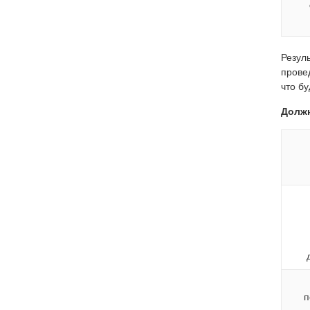
Резул
прове
что б
Должн
п