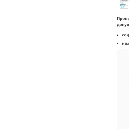
Прове
допус
сок
изм