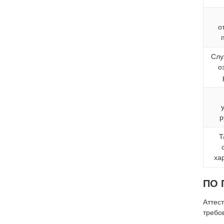
о
Слу
о
р
Т
ха
ПО 
Аттес
требо