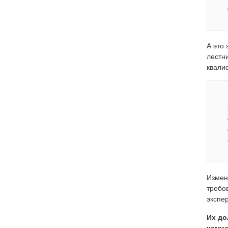
А это
лестн
квали
Измен
требо
экспер
Их до