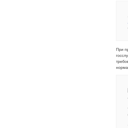
При п
госсл
требо
норма