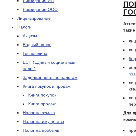
Ликвидация ИП
ПО
Ликвидация ООО
ГО
Лицензирование
Аттес
Налоги
такие
Акцизы
лиц
Водный налог
лиц
Госпошлина
бе
ЕСН (Единый социальный
род
налог)
за 
Задолженность по налогам
лиц
Книга покупок и продаж
ква
Книга покупок
лиц
Книга продаж
пер
Налог на землю
Для п
комис
Налог на имущество
Налог на прибыль
пре