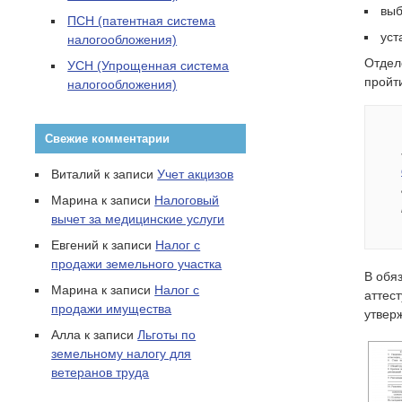
выб
ПСН (патентная система
уст
налогообложения)
Отдел
УСН (Упрощенная система
пройт
налогообложения)
Свежие комментарии
Виталий
к записи
Учет акцизов
Марина
к записи
Налоговый
вычет за медицинские услуги
Евгений
к записи
Налог с
продажи земельного участка
В обя
Марина
к записи
Налог с
аттес
продажи имущества
утвер
Алла
к записи
Льготы по
земельному налогу для
ветеранов труда