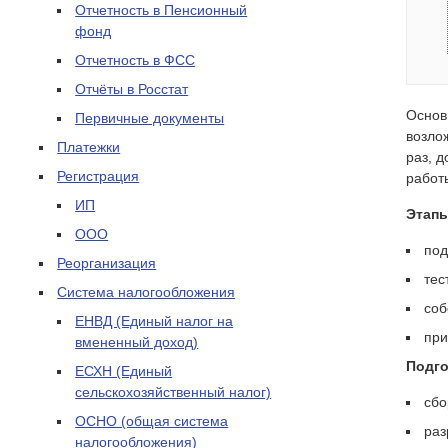
Отчетность в Пенсионный
фонд
Отчетность в ФСС
Отчёты в Росстат
Основ
Первичные документы
возло
Платежки
раз, 
Регистрация
работ
ИП
Этапы
ООО
под
Реорганизация
тес
Система налогообложения
соб
ЕНВД (Единый налог на
при
вмененный доход)
Подго
ЕСХН (Единый
сельскохозяйственный налог)
сбо
ОСНО (общая система
раз
налогообложения)