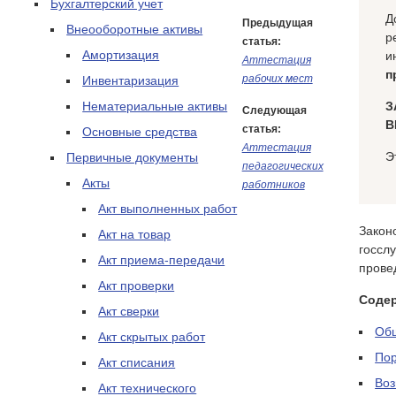
Бухгалтерский учет
Д
Предыдущая
Внеооборотные активы
р
статья:
Амортизация
и
Аттестация
п
рабочих мест
Инвентаризация
Нематериальные активы
З
Следующая
В
статья:
Основные средства
Аттестация
Э
Первичные документы
педагогических
Акты
работников
Акт выполненных работ
Закон
Акт на товар
госсл
Акт приема-передачи
прове
Акт проверки
Соде
Акт сверки
Об
Акт скрытых работ
Пор
Акт списания
Во
Акт технического