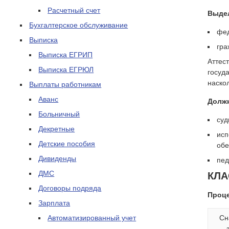
Расчетный счет
Выдел
Бухгалтерское обслуживание
фе
Выписка
гра
Выписка ЕГРИП
Аттес
Выписка ЕГРЮЛ
госуд
наско
Выплаты работникам
Аванс
Должн
Больничный
суд
Декретные
исп
Детские пособия
обе
Дивиденды
пед
ДМС
КЛА
Договоры подряда
Проце
Зарплата
Автоматизированный учет
Сн