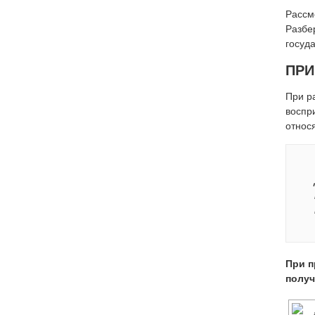
Рассм
Разбе
госуд
ПРИ
При ра
воспр
относ
При п
получ