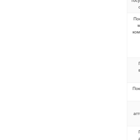
гос
По
м
ком
Пок
ат