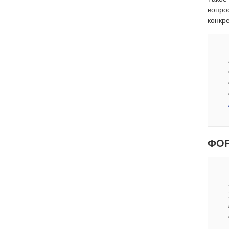
вопро
конкр
ФОР