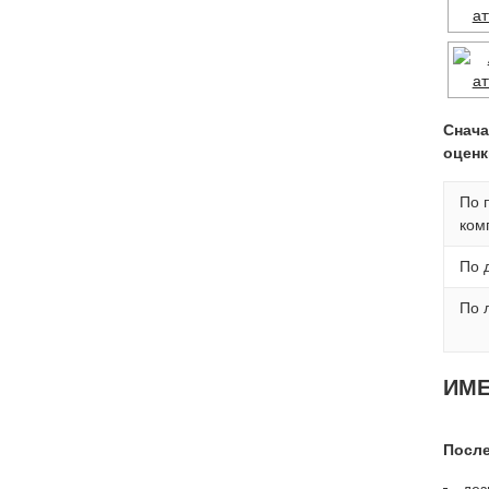
Снача
оценк
По 
ком
По 
По 
ИМ
После