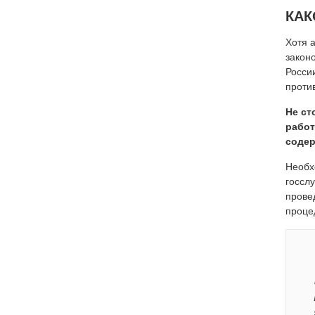
КАК
Хотя 
закон
Росси
проти
Не ст
работ
содер
Необх
госсл
прове
проце