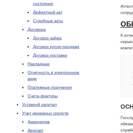
состояния
Аттес
Дефектный акт
сотру
Судебные акты
ОБ
Договора
К атт
Договор займа
серье
Договор купли-продажи
компе
Договор поставки
Накладные
Отчетность в электронном
виде
Платежные поручения
Счета-фактуры
Уставной капитал
ОС
Учет денежных средств
Госсл
Аккредитив
обяза
служб
Депозит