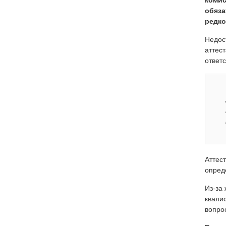
комис
обяза
редко
Недос
аттес
ответс
Аттес
опред
Из-за
квали
вопро