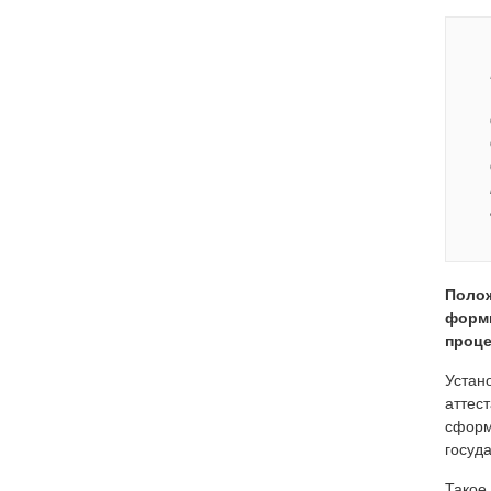
Полож
форми
проце
Устан
аттес
сформ
госуд
Такое