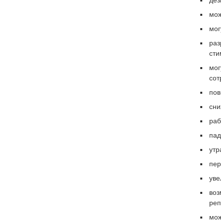
дез
мож
мог
раз
сти
мог
сот
пов
сни
раб
пад
утр
пер
уве
воз
реп
мож