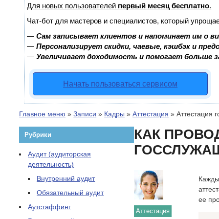
Для новых пользователей
первый месяц бесплатно
.
Чат-бот для мастеров и специалистов, который упрощае
—
Сам записывает клиентов и напоминает им о в
—
Персонализирует скидки, чаевые, кэшбэк и пре
—
Увеличивает доходимость и помогает больше 
Начать пользоваться сервисом
Главное меню
»
Записи
»
Кадры
»
Аттестация
»
Аттестация 
КАК ПРОВО
Рубрики
ГОССЛУЖА
Аудит (аудиторская
деятельность)
Внутренний аудит
Кажды
аттест
Обязательный аудит
ее пр
Аутстаффинг
Аттестация