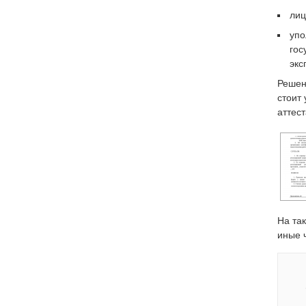
лиц
упо
гос
экс
Решен
стоит
аттес
На та
иные 