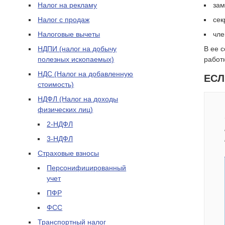
Налог на рекламу
зам
Налог с продаж
сек
Налоговые вычеты
чле
НДПИ (налог на добычу
В ее 
полезных ископаемых)
работ
НДС (Налог на добавленную
ЕСЛ
стоимость)
НДФЛ (Налог на доходы
физических лиц)
2-НДФЛ
3-НДФЛ
Страховые взносы
Персонифицированный
учет
ПФР
ФСС
Транспортный налог