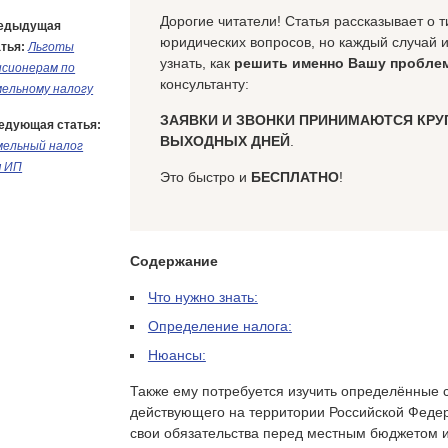
Дорогие читатели! Статья рассказывает о
едыдущая
юридических вопросов, но каждый случай 
тья:
Льготы
узнать, как
решить именно Вашу пробле
нсионерам по
консультанту:
мельному налогу
ЗАЯВКИ И ЗВОНКИ ПРИНИМАЮТСЯ КРУ
едующая статья:
ВЫХОДНЫХ ДНЕЙ
.
мельный налог
я ИП
Это быстро и
БЕСПЛАТНО
!
Содержание
Что нужно знать:
Определение налога:
Нюансы:
Также ему потребуется изучить определённые с
действующего на территории Российской Федер
свои обязательства перед местным бюджетом и