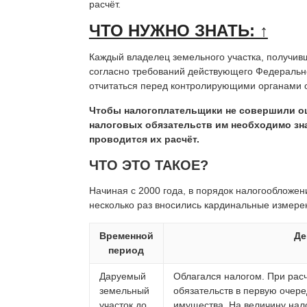
расчёт.
ЧТО НУЖНО ЗНАТЬ: ↑
Каждый владелец земельного участка, получивши
согласно требований действующего Федерально
отчитаться перед контролирующими органами о
Чтобы налогоплательщики не совершили о
налоговых обязательств им необходимо зна
проводится их расчёт.
ЧТО ЭТО ТАКОЕ?
Начиная с 2000 года, в порядок налогообложе
несколько раз вносились кардинальные измере
Временной
Де
период
Даруемый
Облагался налогом. При рас
земельный
обязательств в первую очере
участок до
имущества. На величину нал