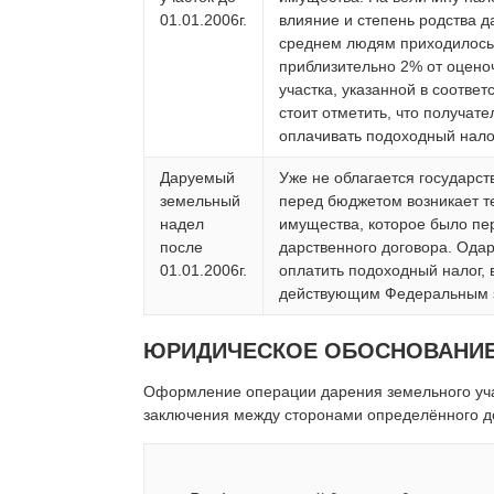
01.01.2006г.
влияние и степень родства 
среднем людям приходилось
приблизительно 2% от оцено
участка, указанной в соотве
стоит отметить, что получат
оплачивать подоходный нало
Даруемый
Уже не облагается государс
земельный
перед бюджетом возникает т
надел
имущества, которое было пе
после
дарственного договора. Ода
01.01.2006г.
оплатить подоходный налог, 
действующим Федеральным з
ЮРИДИЧЕСКОЕ ОБОСНОВАНИ
Оформление операции дарения земельного уча
заключения между сторонами определённого д