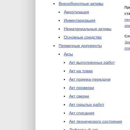
Внеооборотные активы
Пр
Амортизация
ста
пе
Инвентаризация
зе
Нематериальные активы
Сл
Основные средства
Зе
Первичные документы
дл
Акты
Акт выполненных работ
Акт на товар
Акт приема-передачи
Акт проверки
Акт сверки
Акт скрытых работ
Акт списания
Акт технического состояния
Дефектный акт