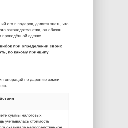
й его в подарок, должен знать, что
го законодательства, он обязан
 проведённой сделке.
шибок при определении своих
ть, по какому принципу
ния операций по дарению земли,
ния:
йствия
чёте суммы налоговых
дь учитывалась стоимость
ога оказывала непосредственное