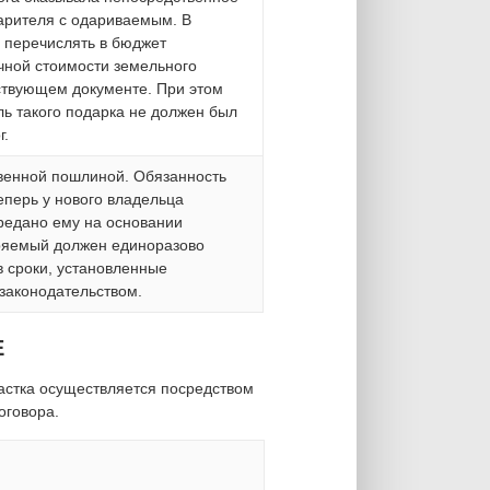
дарителя с одариваемым. В
 перечислять в бюджет
чной стоимости земельного
тствующем документе. При этом
ель такого подарка не должен был
г.
твенной пошлиной. Обязанность
еперь у нового владельца
редано ему на основании
ряемый должен единоразово
в сроки, установленные
аконодательством.
Е
стка осуществляется посредством
оговора.