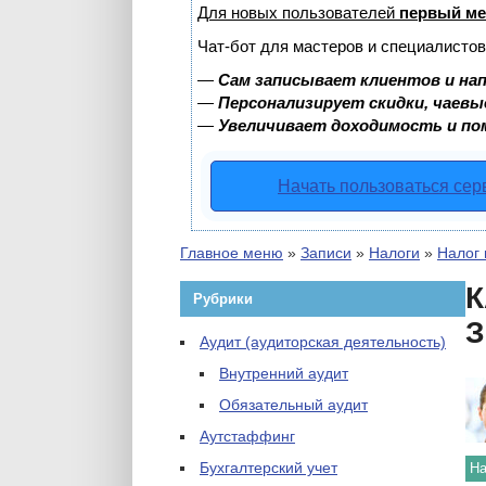
Для новых пользователей
первый ме
Чат-бот для мастеров и специалистов
—
Сам записывает клиентов и нап
—
Персонализирует скидки, чаевы
—
Увеличивает доходимость и по
Начать пользоваться се
Главное меню
»
Записи
»
Налоги
»
Налог
К
Рубрики
З
Аудит (аудиторская деятельность)
Внутренний аудит
Обязательный аудит
Аутстаффинг
Бухгалтерский учет
На