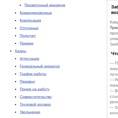
Прожиточный минимум
За
во
Командировочные
Компесация
Кажд
Тра
Отпускные
проз
Подотчет
упом
Премии
Seo
Кадры
Чт
Аттестация
— Пр
Генеральный директор
поку
График работы
луч
— Ре
Перевод
пока
Прием на работу
— В
ссыл
Совместительство
рели
Трудовой договор
— Se
Увольнение
кото