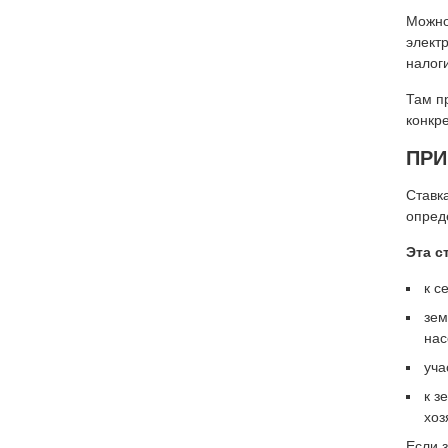
Можно
элект
налог
Там п
конкр
ПР
Ставк
опред
Эта с
к с
зем
нас
уча
к з
хоз
Если 