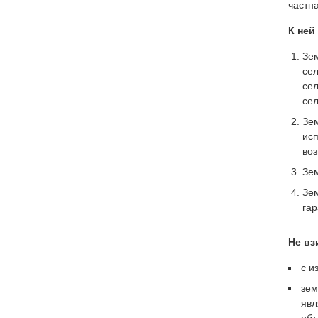
частн
К ней
Зе
сел
се
сел
Зе
исп
во
Зе
Зем
гар
Не вз
с и
зем
явл