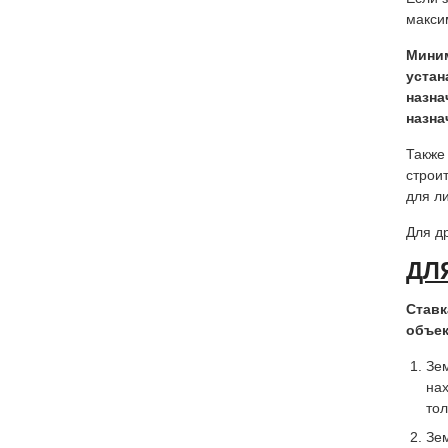
макси
Миним
устан
назна
назна
Также
строи
для л
Для д
ДЛ
Ставк
объе
Зем
нах
тол
Зе