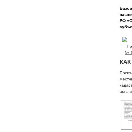
Базой
пашни
РФ «О
субъе
КАК
Поско
местн
кадас
акты 