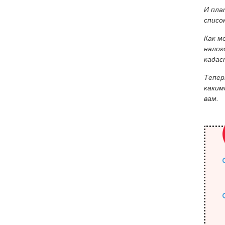
И пла
списо
Как м
налог
кадас
Тепер
каким
вам.