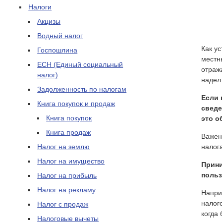
Налоги
Акцизы
Водный налог
Как у
Госпошлина
местн
ЕСН (Единый социальный
отраж
налог)
надел
Задолженность по налогам
Если 
Книга покупок и продаж
сведе
Книга покупок
это о
Книга продаж
Важен
Налог на землю
налог
Налог на имущество
Прини
польз
Налог на прибыль
Налог на рекламу
Напри
налог
Налог с продаж
когда
Налоговые вычеты