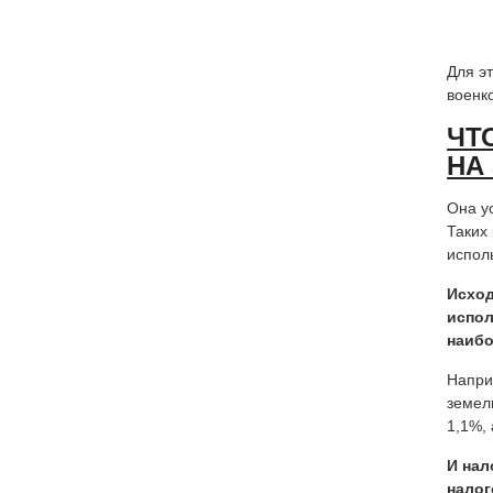
Для э
военк
ЧТ
НА
Она у
Таких
испол
Исход
испол
наибо
Напри
земел
1,1%,
И нал
налог