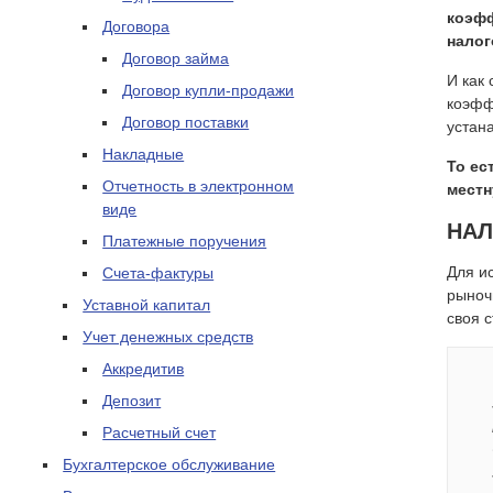
коэф
Договора
налог
Договор займа
И как
Договор купли-продажи
коэфф
Договор поставки
устан
Накладные
То ес
Отчетность в электронном
местн
виде
НАЛ
Платежные поручения
Для и
Счета-фактуры
рыноч
Уставной капитал
своя 
Учет денежных средств
Аккредитив
Депозит
Расчетный счет
Бухгалтерское обслуживание