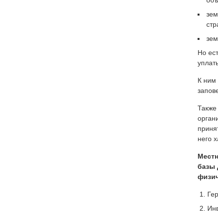
объ
зем
стр
зем
Но ес
уплат
К ним
запов
Также
орган
приня
него 
Местн
базы 
физич
Гер
Инв