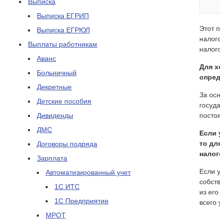
Выписка
Выписка ЕГРИП
Этот 
Выписка ЕГРЮЛ
налог
Выплаты работникам
налог
Аванс
Для х
Больничный
опред
Декретные
За ос
Детские пособия
госуд
Дивиденды
посто
ДМС
Если 
то дл
Договоры подряда
налог
Зарплата
Если 
Автоматизированный учет
собст
1С ИТС
из ег
1С Предприятие
всего 
МРОТ