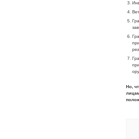
Ин
Вет
Гр
зав
Гр
пр
реа
Гр
пр
ор
Но, ч
лицам
полож