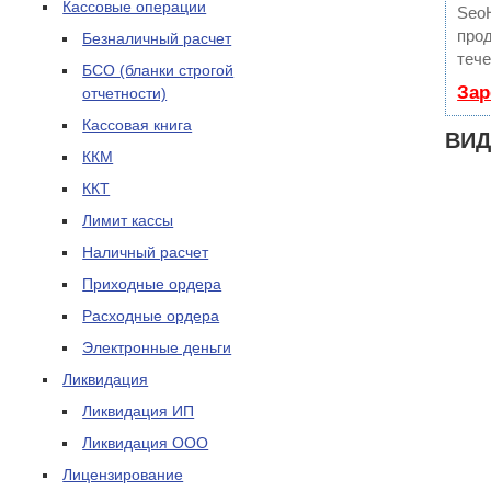
Кассовые операции
Seo
прод
Безналичный расчет
тече
БСО (бланки строгой
Зар
отчетности)
Кассовая книга
ВИД
ККМ
ККТ
Лимит кассы
Наличный расчет
Приходные ордера
Расходные ордера
Электронные деньги
Ликвидация
Ликвидация ИП
Ликвидация ООО
Лицензирование