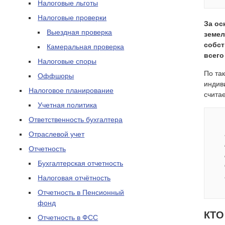
Налоговые льготы
Налоговые проверки
За ос
Выездная проверка
земел
собст
Камеральная проверка
всего
Налоговые споры
По та
Оффшоры
индив
Налоговое планирование
счита
Учетная политика
Ответственность бухгалтера
Отраслевой учет
Отчетность
Бухгалтерская отчетность
Налоговая отчётность
Отчетность в Пенсионный
фонд
КТО
Отчетность в ФСС