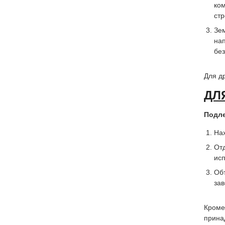
ко
стр
Зе
на
бе
Для д
ДЛ
Подл
Нах
От
ис
Объ
за
Кроме
прина