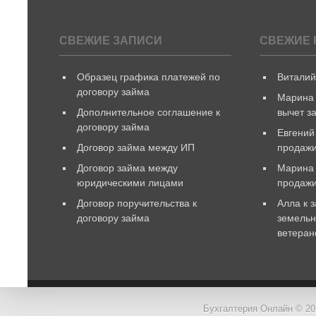
СВЕЖИЕ ЗАПИСИ
СВЕЖИЕ 
Образец графика платежей по
Витали
договору займа
Марина
Дополнительное соглашение к
вычет з
договору займа
Евгений
Договор займа между ИП
продажи
Договор займа между
Марина
юридическими лицами
продаж
Договор поручительства к
Алла
к 
договору займа
земельн
ветеран
Бухгалтерия Онлайн © 20