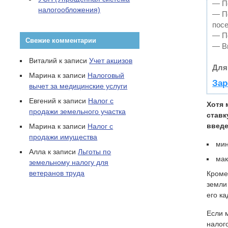
— По
налогообложения)
— П
пос
— По
Свежие комментарии
— В
Виталий
к записи
Учет акцизов
Для
Марина
к записи
Налоговый
Зар
вычет за медицинские услуги
Евгений
к записи
Налог с
Хотя 
продажи земельного участка
ставк
введе
Марина
к записи
Налог с
продажи имущества
мин
Алла
к записи
Льготы по
мак
земельному налогу для
ветеранов труда
Кроме
земли
его к
Если 
налог