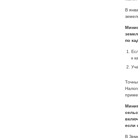
В янв
земел
Минис
земел
по ка
Ес
к к
Уча
Точны
Налог
приме
Миним
сельс
включ
если 
В Зем