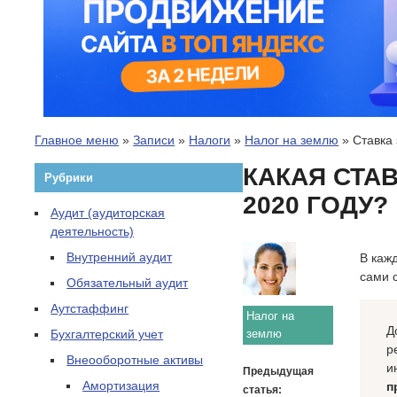
Главное меню
»
Записи
»
Налоги
»
Налог на землю
»
Ставка
КАКАЯ СТА
Рубрики
2020 ГОДУ?
Аудит (аудиторская
деятельность)
Внутренний аудит
В каж
сами 
Обязательный аудит
Аутстаффинг
Налог на
Д
Бухгалтерский учет
землю
р
Внеооборотные активы
и
Предыдущая
Амортизация
п
статья: