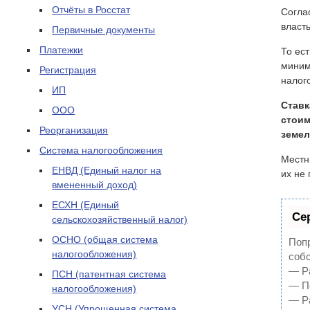
Отчёты в Росстат
Согла
власт
Первичные документы
Платежки
То ест
миним
Регистрация
налог
ИП
Ставк
ООО
стоим
Реорганизация
земел
Система налогообложения
Местн
ЕНВД (Единый налог на
их не
вмененный доход)
ЕСХН (Единый
Се
сельскохозяйственный налог)
ОСНО (общая система
Попр
налогообложения)
собс
— Ра
ПСН (патентная система
— По
налогообложения)
— Ра
УСН (Упрощенная система