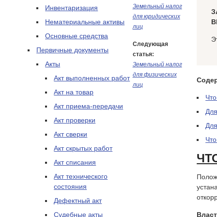
Земельный налог
Инвентаризация
З
для юридических
Нематериальные активы
В
лиц
Основные средства
Э
Следующая
Первичные документы
статья:
Акты
Земельный налог
для физических
Акт выполненных работ
Соде
лиц
Акт на товар
Что
Акт приема-передачи
Для
Акт проверки
Для
Акт сверки
Что
Акт скрытых работ
ЧТ
Акт списания
Акт технического
Полож
состояния
устан
откор
Дефектный акт
Судебные акты
Влас