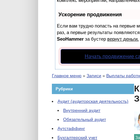
комплекс мероприятий, направленных
Ускорение продвижения
Если вам трудно попасть на первые м
раз, а первые результаты появляются 
SeoHammer
за бустер
вернут деньги.
Начать продвижение с
Главное меню
»
Записи
»
Выплаты работ
К
Рубрики
З
Аудит (аудиторская деятельность)
Внутренний аудит
Обязательный аудит
Аутстаффинг
Бухгалтерский учет
За