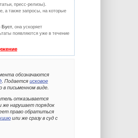
татьи, пресс-релизы).
, а также запросы, на которые
ю
Буст
, она ускоряет
льтаты появляются уже в течение
вижение
умента обозначаются
Ф
. Подается
исковое
 в письменном виде.
датель отказывается
и же нарушает порядок
меет право обратиться
кцию
или же сразу в суд с