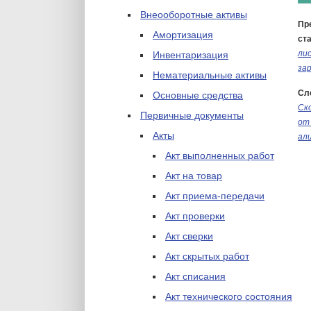
Внеооборотные активы
Пр
Амортизация
ста
ли
Инвентаризация
за
Нематериальные активы
Сл
Основные средства
Ск
Первичные документы
от
Акты
ал
Акт выполненных работ
Акт на товар
Акт приема-передачи
Акт проверки
Акт сверки
Акт скрытых работ
Акт списания
Акт технического состояния