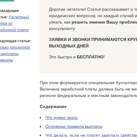
Дорогие читатели! Статья рассказывает о
едыдущая
юридических вопросов, но каждый случай 
тья:
Расчетный
узнать, как
решить именно Вашу пробле
сток по
консультанту:
работной плате
ЗАЯВКИ И ЗВОНКИ ПРИНИМАЮТСЯ КРУ
едующая статья:
ВЫХОДНЫХ ДНЕЙ
.
олько процентов
 зарплаты
Это быстро и
БЕСПЛАТНО
!
именты
При этом формируется специальная бухгалтерск
Величина заработной платы должна быть не ме
регионе федеральным и местным законодатель
Содержание
Что нужно знать
Основные правила выплаты
Что делать, если не платят зарплату (действ