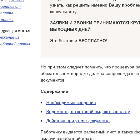
тья:
Сколько
узнать, как
решить именно Вашу пробле
оцентов от
консультанту:
рплаты
именты
ЗАЯВКИ И ЗВОНКИ ПРИНИМАЮТСЯ КРУ
ВЫХОДНЫХ ДНЕЙ
.
едующая статья:
ержание из
Это быстро и
БЕСПЛАТНО
!
работной платы
Но при этом следует помнить, что процедура р
обязательном порядке должна сопровождаться
документов.
Содержание
Необходимые сведения
Ведомость, по которой выдают зарплату
Действия при утере документа
Работнику выдается расчетный лист, а также 
выдачи заработной платы.