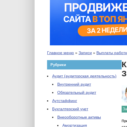
Главное меню
»
Записи
»
Выплаты работ
К
Рубрики
Аудит (аудиторская деятельность)
Внутренний аудит
Обязательный аудит
Аутстаффинг
Бухгалтерский учет
За
Внеооборотные активы
Пр
Амортизация