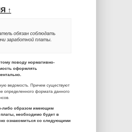
Я ↑
атель обязан соблюдать
ачи заработной платы.
этому поводу нормативно-
имость оформлять
ентально.
ную ведомость. Причем существуют
ие определенного формата данного
нсов.
им-либо образом имеющим
 платы, необходимо будет в
бно ознакомиться со следующими