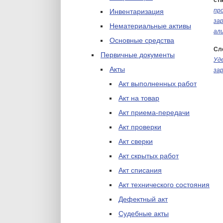
ста
пр
Инвентаризация
за
Нематериальные активы
ал
Основные средства
Сл
Первичные документы
Уд
Акты
за
Акт выполненных работ
Акт на товар
Акт приема-передачи
Акт проверки
Акт сверки
Акт скрытых работ
Акт списания
Акт технического состояния
Дефектный акт
Судебные акты