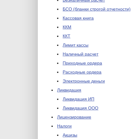
Безналичный расчет
БСО (бланки строгой отчетности)
Кассовая книга
ККМ
ККТ
Лимит кассы
Наличный расчет
Приходные ордера
Расходные ордера
Электронные деньги
Ликвидация
Ликвидация ИП
Ликвидация ООО
Лицензирование
Налоги
Акцизы